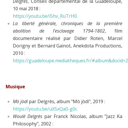
Delgrès
, Conseil départemental de la Guadeloupe,
10 mai 2018 :
https://youtu.be/i5hv_RuTrH0
La liberté générale, chroniques de la première
abolition de l'esclavage 1794-1802
, film
documentaire réalisé par Didier Roten, Marcel
Dorigny et Bernard Gainot, Anekdota Productions,
2010 :
https://guadeloupe.mediatheques.fr/#album&docid=
Musique
Mò jòdi
par Delgrès, album "Mò jòdi", 2019 :
https://youtu.be/uX5xQa0-g0c
Woulé Delgrès
par Franck Nicolas, album "Jazz Ka
Philosophy", 2002 :