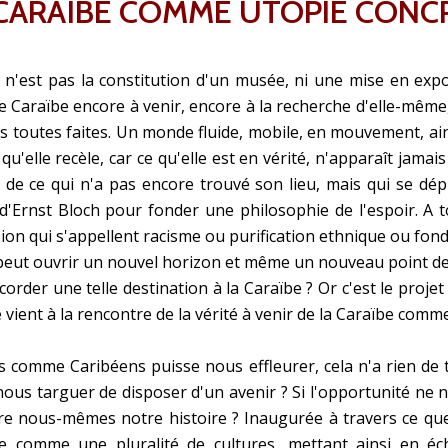
 CARAÏBE COMME UTOPIE CONC
n'est pas la constitution d'un musée, ni une mise en exposi
ne Caraïbe encore à venir, encore à la recherche d'elle-même,
s toutes faites. Un monde fluide, mobile, en mouvement, ain
qu'elle recèle, car ce qu'elle est en vérité, n'apparaît jamais
t de ce qui n'a pas encore trouvé son lieu, mais qui se d
 d'Ernst Bloch pour fonder une philosophie de l'espoir. A t
ion qui s'appellent racisme ou purification ethnique ou fo
 peut ouvrir un nouvel horizon et même un nouveau point de d
rder une telle destination à la Caraïbe ? Or c'est le proj
 vient à la rencontre de la vérité à venir de la Caraïbe comm
comme Caribéens puisse nous effleurer, cela n'a rien de t
ous targuer de disposer d'un avenir ? Si l'opportunité ne 
e nous-mêmes notre histoire ? Inaugurée à travers ce que 
re comme une pluralité de cultures, mettant ainsi en éc