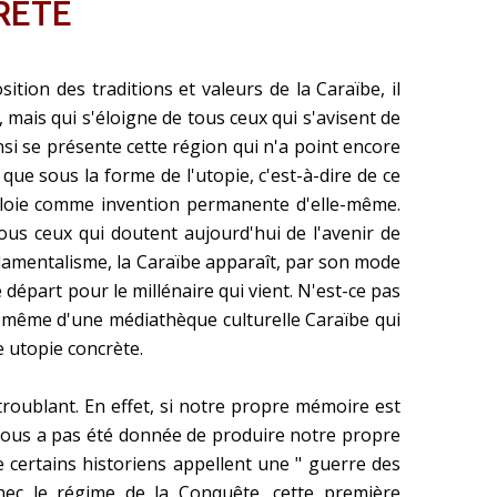
RÈTE
tion des traditions et valeurs de la Caraïbe, il
 mais qui s'éloigne de tous ceux qui s'avisent de
si se présente cette région qui n'a point encore
 que sous la forme de l'utopie, c'est-à-dire de ce
éploie comme invention permanente d'elle-même.
ous ceux qui doutent aujourd'hui de l'avenir de
ndamentalisme, la Caraïbe apparaît, par son mode
épart pour le millénaire qui vient. N'est-ce pas
et même d'une médiathèque culturelle Caraïbe qui
e utopie concrète.
roublant. En effet, si notre propre mémoire est
nous a pas été donnée de produire notre propre
certains historiens appellent une " guerre des
hec le régime de la Conquête, cette première