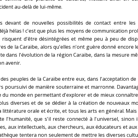
ccident au-delà de lui-même.
s devant de nouvelles possibilités de contact entre l
jà hélas ! c'est que plus les moyens de communication prolif
s risquent d'être désintégrées et même peu à peu de dis
es de la Caraïbe, alors qu'elles n'ont guère donné encore le
 dans l'évolution de la région Caraïbe, dans la mesure mêm
on avenir.
des peuples de la Caraïbe entre eux, dans l'acceptation de
urs poursuivi de manière souterraine et marronne. Davantage
u monde en permettant d'explorer et de mieux connaître ce 
 plus diverses et de se dédier à la création de nouveaux mo
a littérature orale et écrite, et tous les arts en général. Mai
te l'humanité, que s'il reste connecté à l'universel, sinon
stes, aux intellectuels, aux chercheurs, aux éducateurs et a
iathèque tentera non seulement de mettre les diverses cultur