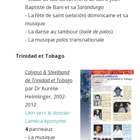
Baptiste de Bani et sa
Sarandunga
- La fête de saint (
velación
) dominicaine et sa
musique
- La danse au tambour (
baile de palos
)
- La musique
palos
transnationale
Trinidad et Tobago
Calypso & Steelband
de Trinidad et Tobago
par Dr Aurélie
Helmlinger, 2002-
2012
Lien vers le dossier
Laméca éponyme
4
panneaux :
- La musique