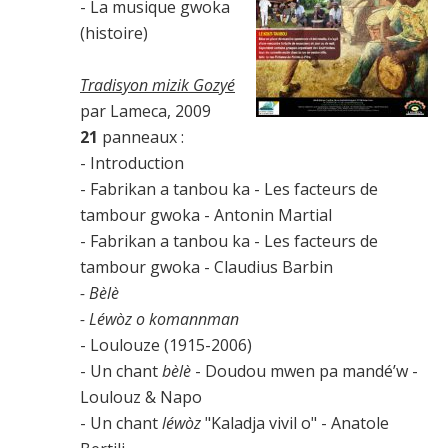
- La musique gwoka
(histoire)
Tradisyon mizik Gozyé
par Lameca, 2009
21
panneaux :
- Introduction
- Fabrikan a tanbou ka - Les facteurs de
tambour gwoka - Antonin Martial
- Fabrikan a tanbou ka - Les facteurs de
tambour gwoka - Claudius Barbin
- Bèlè
- Léwòz o komannman
- Loulouze (1915-2006)
- Un chant
bèlè
- Doudou mwen pa mandé’w -
Loulouz & Napo
- Un chant
léwòz
"Kaladja vivil o" - Anatole