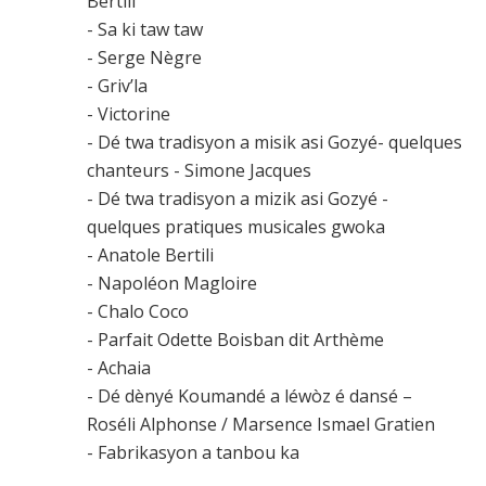
Bertili
- Sa ki taw taw
- Serge Nègre
- Griv’la
- Victorine
- Dé twa tradisyon a misik asi Gozyé- quelques
chanteurs - Simone Jacques
- Dé twa tradisyon a mizik asi Gozyé -
quelques pratiques musicales gwoka
- Anatole Bertili
- Napoléon Magloire
- Chalo Coco
- Parfait Odette Boisban dit Arthème
- Achaia
- Dé dènyé Koumandé a léwòz é dansé –
Roséli Alphonse / Marsence Ismael Gratien
- Fabrikasyon a tanbou ka