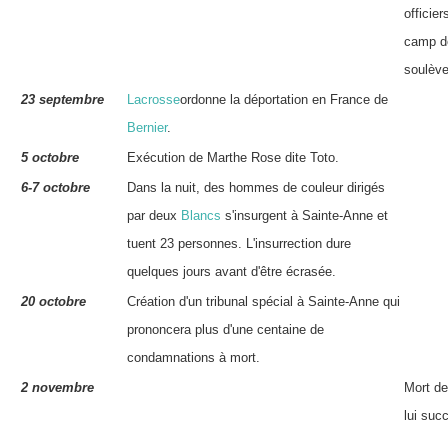
officier
camp de
soulève
23 septembre
Lacrosse
ordonne la déportation en France de
Bernier
.
5 octobre
Exécution de
Marthe Rose
dite Toto.
6-7 octobre
Dans la nuit, des hommes de couleur dirigés
par deux
Blancs
s'insurgent à Sainte-Anne et
tuent 23 personnes. L'insurrection dure
quelques jours avant d'être écrasée.
20 octobre
Création d'un tribunal spécial à Sainte-Anne qui
prononcera plus d'une centaine de
condamnations à mort.
2 novembre
Mort d
lui suc