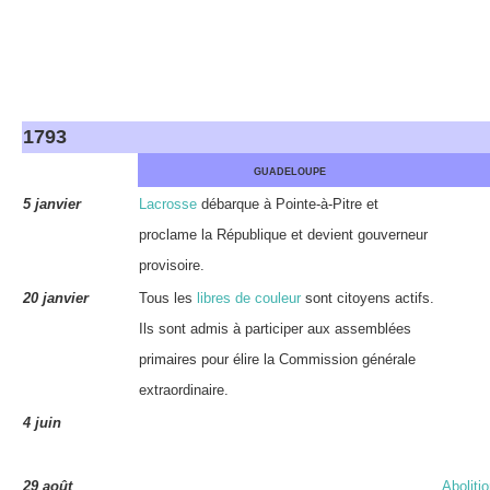
1793
GUADELOUPE
5 janvier
Lacrosse
débarque à Pointe-à-Pitre et
proclame la République et devient gouverneur
provisoire.
20 janvier
Tous les
libres de couleur
sont citoyens actifs.
Ils sont admis à participer aux assemblées
primaires pour élire la Commission générale
extraordinaire.
4 juin
29 août
Aboliti