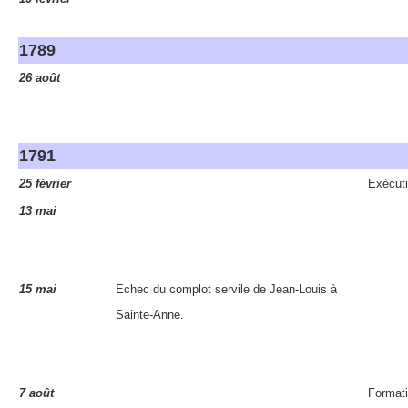
1789
26 août
1791
25 février
Exécut
13 mai
15 mai
Echec du complot servile de Jean-Louis à
Sainte-Anne.
7 août
Formati