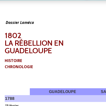
Dossier Laméca
1802
LA RÉBELLION EN
GUADELOUPE
HISTOIRE
CHRONOLOGIE
GUADELOUPE
SA
1788
19 février