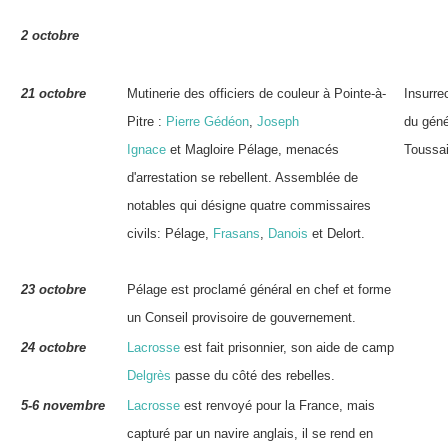
2 octobre
21 octobre
Mutinerie des officiers de couleur à Pointe-à-
Insurre
Pitre :
Pierre Gédéon
,
Joseph
du gén
Ignace
et
Magloire Pélage
, menacés
Toussai
d'arrestation se rebellent. Assemblée de
notables qui désigne quatre commissaires
civils:
Pélage
,
Frasans
,
Danois
et Delort.
23 octobre
Pélage
est proclamé général en chef et forme
un Conseil provisoire de gouvernement.
24 octobre
Lacrosse
est fait prisonnier, son aide de camp
Delgrès
passe du côté des rebelles.
5-6 novembre
Lacrosse
est renvoyé pour la France, mais
capturé par un navire anglais, il se rend en