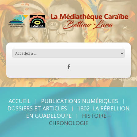
ACCUEIL
PUBLICATIONS NUMÉRIQUES
DOSSIERS ET ARTICLES
1802. LA RÉBELLION
EN GUADELOUPE
HISTOIRE –
CHRONOLOGIE