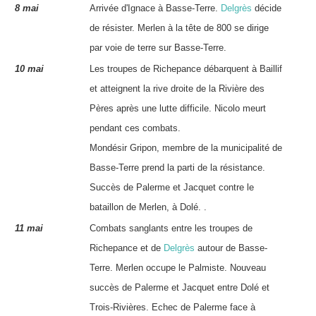
8 mai
Arrivée d'
Ignace
à Basse-Terre.
Delgrès
décide
de résister. Merlen à la tête de 800 se dirige
par voie de terre sur Basse-Terre.
10 mai
Les troupes de
Richepance
débarquent à Baillif
et atteignent la rive droite de la Rivière des
Pères après une lutte difficile.
Nicolo
meurt
pendant ces combats.
Mondésir Gripon
, membre de la municipalité de
Basse-Terre prend la parti de la résistance.
Succès de
Palerme
et
Jacquet
contre le
bataillon de Merlen, à Dolé. .
11 mai
Combats sanglants entre les troupes de
Richepance
et de
Delgrès
autour de Basse-
Terre. Merlen occupe le Palmiste. Nouveau
succès de
Palerme
et
Jacquet
entre Dolé et
Trois-Rivières. Echec de
Palerme
face à