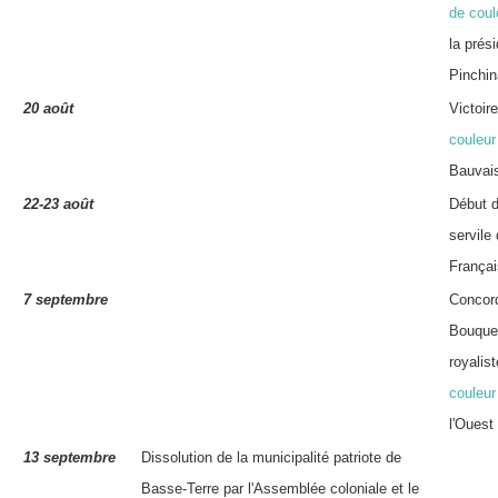
de coul
la prés
Pinchin
20 août
Victoir
couleur
Bauvais
22-23 août
Début d
servile
Françai
7 septembre
Concord
Bouquet
royalis
couleur
l'Ouest
13 septembre
Dissolution de la municipalité patriote de
Basse-Terre par l'Assemblée coloniale et le