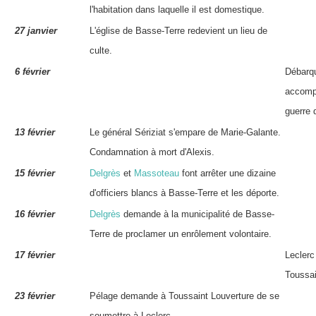
l'habitation dans laquelle il est domestique.
27 janvier
L'église de Basse-Terre redevient un lieu de
culte.
6 février
Débarqu
accomp
guerre
13 février
Le général
Sériziat
s'empare de Marie-Galante.
Condamnation à mort d'Alexis.
15 février
Delgrès
et
Massoteau
font arrêter une dizaine
d'officiers blancs à Basse-Terre et les déporte.
16 février
Delgrès
demande à la municipalité de Basse-
Terre de proclamer un enrôlement volontaire.
17 février
Leclerc
Toussai
23 février
Pélage
demande à Toussaint Louverture de se
soumettre à Leclerc.