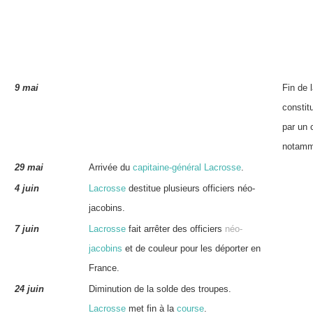
9 mai
Fin de 
constit
par un
notamm
29 mai
Arrivée du
capitaine-général
Lacrosse
.
4 juin
Lacrosse
destitue plusieurs officiers néo-
jacobins.
7 juin
Lacrosse
fait arrêter des officiers
néo-
jacobins
et de couleur pour les déporter en
France.
24 juin
Diminution de la solde des troupes.
Lacrosse
met fin à la
course
.