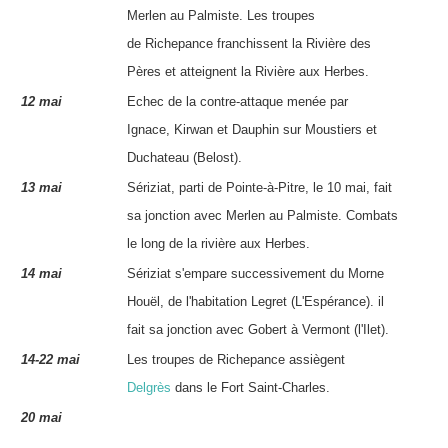
Merlen au Palmiste. Les troupes
de
Richepance
franchissent la Rivière des
Pères et atteignent la Rivière aux Herbes.
12 mai
Echec de la contre-attaque menée par
Ignace
,
Kirwan
et
Dauphin
sur Moustiers et
Duchateau (Belost).
13 mai
Sériziat
, parti de Pointe-à-Pitre, le 10 mai, fait
sa jonction avec Merlen au Palmiste. Combats
le long de la rivière aux Herbes.
14 mai
Sériziat
s'empare successivement du Morne
Houël, de l'
habitation
Legret (L'Espérance). il
fait sa jonction avec Gobert à Vermont (l'Ilet).
14-22 mai
Les troupes de
Richepance
assiègent
Delgrès
dans le Fort Saint-Charles.
20 mai