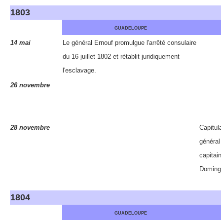
1803
GUADELOUPE
14 mai
Le général Ernouf promulgue l'arrêté consulaire
du 16 juillet 1802 et
rétablit juridiquement
l'esclavage
.
26 novembre
28 novembre
Capitu
général
capitai
Doming
1804
GUADELOUPE