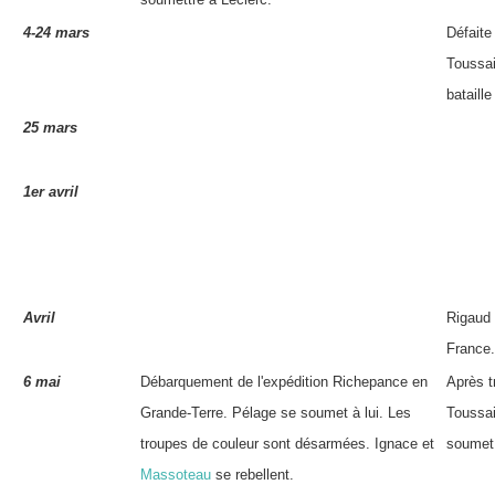
4-24 mars
Défaite
Toussai
bataille
25 mars
1er avril
Avril
Rigaud 
France.
6 mai
Débarquement de l'expédition
Richepance
en
Après t
Grande-Terre.
Pélage
se soumet à lui. Les
Toussai
troupes de couleur sont désarmées.
Ignace
et
soumet 
Massoteau
se rebellent.