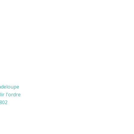
adeloupe
ir l'ordre
1802