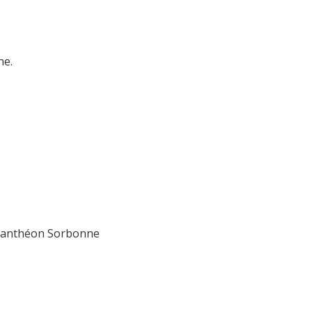
e​.
- Panthéon Sorbonne