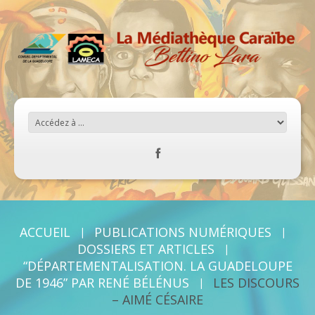
ACCUEIL
PUBLICATIONS NUMÉRIQUES
DOSSIERS ET ARTICLES
“DÉPARTEMENTALISATION. LA GUADELOUPE
DE 1946” PAR RENÉ BÉLÉNUS
LES DISCOURS
– AIMÉ CÉSAIRE