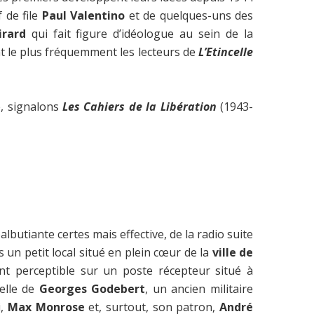
f de file
Paul Valentino
et de quelques-uns des
irard
qui fait figure d’idéologue au sein de la
ent le plus fréquemment les lecteurs de
L’Etincelle
e, signalons
Les
Cahiers de la Libération
(1943-
butiante certes mais effective, de la radio suite
 un petit local situé en plein cœur de la
ville de
nt perceptible sur un poste récepteur situé à
celle de
Georges Godebert
, un ancien militaire
i,
Max Monrose
et, surtout, son patron,
André