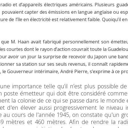
radio et d’appareils électriques américains. Plusieurs gua
ils pouvaient capter des émissions en langue anglaise ou e
e de l’île en électricité est relativement faible. Quoiqu’il e
it que M. Haan avait fabriqué personnellement son émetteur 
es courtes dont le rayon d’action couvrait toute la Guadelou
our avoir un jour la surprise de recevoir du Japon une ban
ionner sa station sur ses seuls revenus, il connaît rapideme
45, le Gouverneur intérimaire, André Pierre, s’exprime à ce p
s une importance telle qu’il n’est plus possible 
n poste émetteur qui doit être considéré comme 
ment la colonie de ce qui se passe dans le monde 
d'en élever aussi progressivement le niveau intel
au cours de l'année 1945, on constate qu'un gros
9 mètres et 460 mètres. Afin de rendre la radi