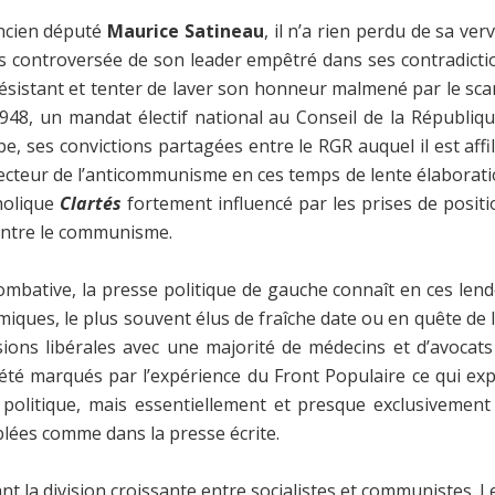
ancien député
Maurice Satineau
, il n’a rien perdu de sa ver
s controversée de son leader empêtré dans ses contradictio
istant et tenter de laver son honneur malmené par le scanda
1948, un mandat électif national au Conseil de la Républiqu
 ses convictions partagées entre le RGR auquel il est affili
cteur de l’anticommunisme en ces temps de lente élaboration 
tholique
Clartés
fortement influencé par les prises de positi
contre le communisme.
bative, la presse politique de gauche connaît en ces lende
miques, le plus souvent élus de fraîche date ou en quête de l
sions libérales avec une majorité de médecins et d’avocats 
té marqués par l’expérience du Front Populaire ce qui exp
 politique, mais essentiellement et presque exclusiveme
lées comme dans la presse écrite.
nt la division croissante entre socialistes et communistes. 