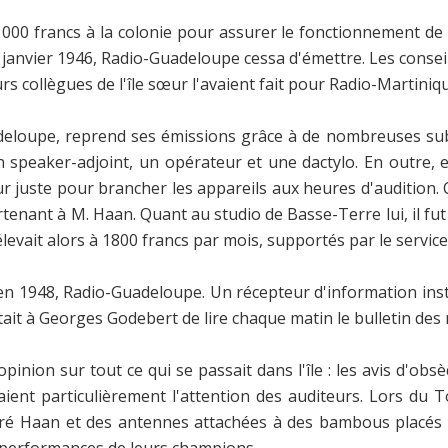
 francs à la colonie pour assurer le fonctionnement de sa 
 janvier 1946, Radio-Guadeloupe cessa d'émettre. Les conse
collègues de l'île sœur l'avaient fait pour Radio-Martinique.
eloupe, reprend ses émissions grâce à de nombreuses subve
 speaker-adjoint, un opérateur et une dactylo. En outre, e
r juste pour brancher les appareils aux heures d'audition. 
rtenant à M. Haan. Quant au studio de Basse-Terre lui, il fu
levait alors à 1800 francs par mois, supportés par le servic
en 1948, Radio-Guadeloupe. Un récepteur d'information insta
ttait à Georges Godebert de lire chaque matin le bulletin des
opinion sur tout ce qui se passait dans l'île : les avis d'ob
aient particulièrement l'attention des auditeurs. Lors du T
dré Haan et des antennes attachées à des bambous placés en
s performances de leurs champions.