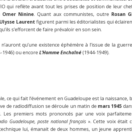
IO qui reflète avant tout les prises de position de leur che
u
Omer Ninine
. Quant aux communistes, outre
Rosan G
Ulysse Laurent
figurent parmi les éditorialistes qui éclair
 qu’ils s’efforcent de faire prévaloir en son sein.
i n’auront qu’une existence éphémère à l’issue de la guerr
-1946) ou encore
L’Homme Enchaîné
(1944-1949).
 ce qui fait l’événement en Guadeloupe est la naissance, bal
tive de radiodiffusion se déroule un matin de
mars 1945
dans
al. Les premiers mots prononcés par une voix parfaiteme
Radio Guadeloupe, poste national français
». Cette voix était 
technique lui, émanait de deux hommes, un jeune apprent