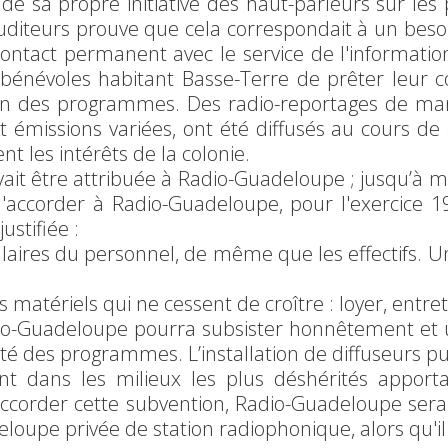
r de sa propre initiative des haut-parleurs sur les
uditeurs prouve que cela correspondait à un beso
contact permanent avec le service de l'information
bénévoles habitant Basse-Terre de prêter leur 
tion des programmes. Des radio-reportages de mani
t émissions variées, ont été diffusés au cours de 
ent les intérêts de la colonie.
ait être attribuée à Radio-Guadeloupe ; jusqu’à 
'accorder à Radio-Guadeloupe, pour l'exercice 1
ustifiée :
salaires du personnel, de même que les effectifs. 
is matériels qui ne cessent de croître : loyer, entre
adio-Guadeloupe pourra subsister honnêtement et 
té des programmes. L’installation de diffuseurs pu
nt dans les milieux les plus déshérités apportan
accorder cette subvention, Radio-Guadeloupe sera
loupe privée de station radiophonique, alors qu'il 