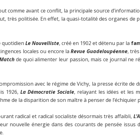
t comme avant ce conflit, la principale source d’informatio
très politisée. En effet, la quasi-totalité des organes de p
 quotidien
Le Nouvelliste
, créé en 1902 et détenu par la
fam
tingences locales ou encore la
Revue Guadeloupéenne
, trè
Match
de quoi alimenter leur passion, mais ce journal ne r
 compromission avec le régime de Vichy, la presse écrite de 
uis 1926,
La Démocratie Sociale
, relayant les idées et les
hme de la disparition de son maître à penser de l’échiquier po
urant radical et radical socialiste désormais très affaibli,
L’
eur nouvelle énergie dans des courants de pensée issus de
e.