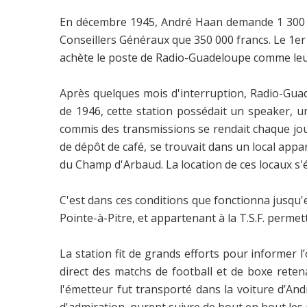
En décembre 1945, André Haan demande 1 300 000
Conseillers Généraux que 350 000 francs. Le 1er
achète le poste de Radio-Guadeloupe comme leurs 
Après quelques mois d'interruption, Radio-Guad
de 1946, cette station possédait un speaker, un
commis des transmissions se rendait chaque jou
de dépôt de café, se trouvait dans un local appa
du Champ d'Arbaud. La location de ces locaux s'é
C'est dans ces conditions que fonctionna jusqu'
Pointe-à-Pitre, et appartenant à la T.S.F. perme
La station fit de grands efforts pour informer l’
direct des matchs de football et de boxe reten
l'émetteur fut transporté dans la voiture d’An
d'admiration, purent suivre de bout en bout le