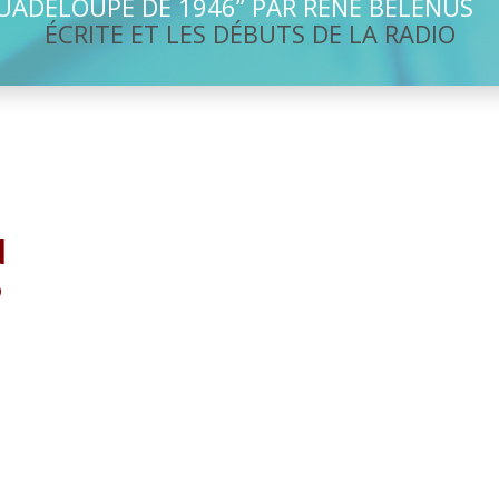
UADELOUPE DE 1946” PAR RENÉ BÉLÉNUS
ÉCRITE ET LES DÉBUTS DE LA RADIO
N
6