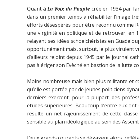
Quant à
La Voix du Peuple
créé en 1934 par l’
dans un premier temps à réhabiliter l’image trè
efforts désespérés pour être reconnu comme Rés
une virginité en politique et de retrouver, en 
relayant ses idées schoelchéristes en Guadeloupe,
opportunément mais, surtout, le plus virulent ve
d’ailleurs rejoint depuis 1945 par le journal ca
pas à ériger son Evêché en bastion de la lutte 
Moins nombreuse mais bien plus militante et com
qu’elle est portée par de jeunes politiciens dyna
derniers exercent, pour la plupart, des profes
études supérieures. Beaucoup d’entre eux ont é
résulte un net rajeunissement de cette classe
sensible au plan idéologique au sein des Assemb
Deux grands courants se dégagent alors, refléta