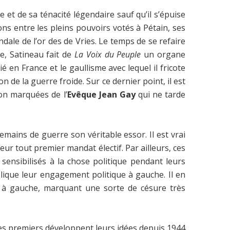
ve et de sa ténacité légendaire sauf qu’il s’épuise
ns entre les pleins pouvoirs votés à Pétain, ses
le de l’or des de Vries. Le temps de se refaire
e, Satineau fait de
La Voix du Peuple
un organe
é en France et le gaullisme avec lequel il fricote
de la guerre froide. Sur ce dernier point, il est
on marquées de l’
Evêque Jean Gay
qui ne tarde
mains de guerre son véritable essor. Il est vrai
eur tout premier mandat électif. Par ailleurs, ces
sensibilisés à la chose politique pendant leurs
lique leur engagement politique à gauche. Il en
nt à gauche, marquant une sorte de césure très
Les premiers développent leurs idées depuis 1944