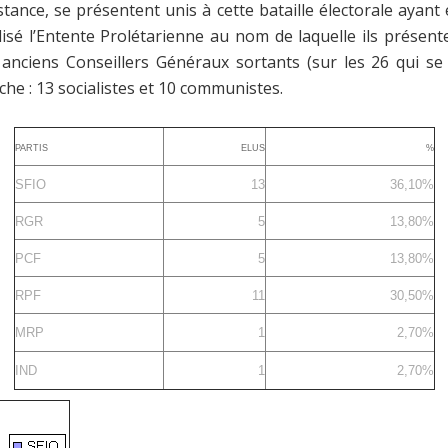
tance, se présentent unis à cette bataille électorale ayant
réalisé l’Entente Prolétarienne au nom de laquelle ils prés
 anciens Conseillers Généraux sortants (sur les 26 qui se
he : 13 socialistes et 10 communistes.
PARTIS
ELUS
%
SFIO
13
36,10%
RGR
5
13,80%
PCF
5
13,80%
RPF
11
30,50%
MRP
1
2,70%
IND
1
2,70%