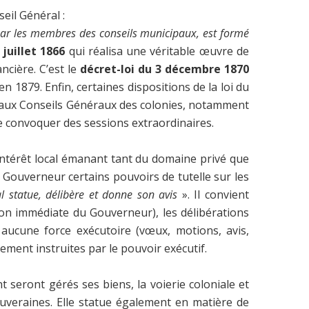
eil Général :
ar les membres des conseils municipaux, est formé
 juillet 1866
qui réalisa une véritable œuvre de
ncière. C’est le
décret-loi du 3 décembre 1870
n 1879. Enfin, certaines dispositions de la loi du
s aux Conseils Généraux des colonies, notamment
de convoquer des sessions extraordinaires.
d’intérêt local émanant tant du domaine privé que
e Gouverneur certains pouvoirs de tutelle sur les
l statue, délibère et donne son avis
». Il convient
ition immédiate du Gouverneur), les délibérations
aucune force exécutoire (vœux, motions, avis,
ement instruites par le pouvoir exécutif.
t seront gérés ses biens, la voierie coloniale et
souveraines. Elle statue également en matière de