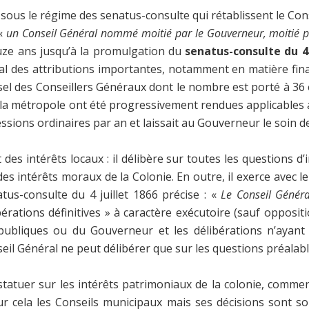
sous le régime des senatus-consulte qui rétablissent le Cons
’«
un Conseil Général nommé moitié par le Gouverneur, moitié p
uze ans jusqu’à la promulgation du
senatus-consulte du
4
al des attributions importantes, notamment en matière fina
sel des Conseillers Généraux dont le nombre est porté à 36 e
e la métropole ont été progressivement rendues applicable
ssions ordinaires par an et laissait au Gouverneur le soin 
 des intérêts locaux : il délibère sur toutes les questions 
s intérêts moraux de la Colonie. En outre, il exerce avec l
atus-consulte du 4 juillet 1866 précise : «
Le Conseil Généra
libérations définitives » à caractère exécutoire (sauf oppos
ubliques ou du Gouverneur et les délibérations n’ayant 
il Général ne peut délibérer que sur les questions préalabl
statuer sur les intérêts patrimoniaux de la colonie, commen
pour cela les Conseils municipaux mais ses décisions sont 