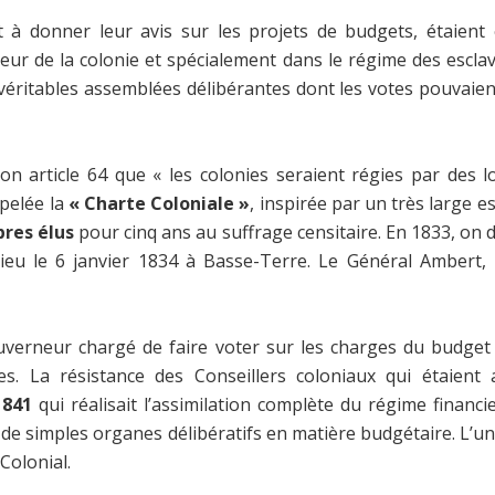
t à donner leur avis sur les projets de budgets, étaient
ieur de la colonie et spécialement dans le régime des escla
 véritables assemblées délibérantes dont les votes pouvaient 
 article 64 que « les colonies seraient régies par des loi
ppelée la
« Charte Coloniale »
, inspirée par un très large e
res élus
pour cinq ans au suffrage censitaire. En 1833, on
t lieu le 6 janvier 1834 à Basse-Terre. Le Général Ambert,
ouverneur chargé de faire voter sur les charges du budget
es. La résistance des Conseillers coloniaux qui étaient 
1841
qui réalisait l’assimilation complète du régime financ
x de simples organes délibératifs en matière budgétaire. L’u
Colonial.