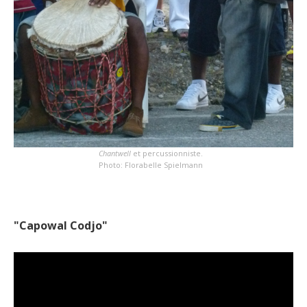
Chantwell
et percussionniste.
Photo: Florabelle Spielmann
"Capowal Codjo"