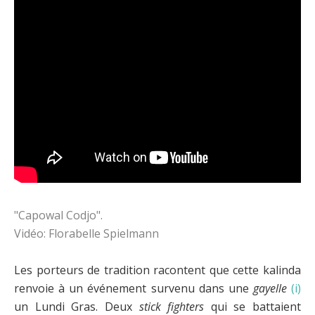
"Capowal Codjo".
Vidéo: Florabelle Spielmann
Les porteurs de tradition racontent que cette kalinda
renvoie à un événement survenu dans une
gayelle
(i)
un Lundi Gras. Deux
stick fighters
qui se battaient