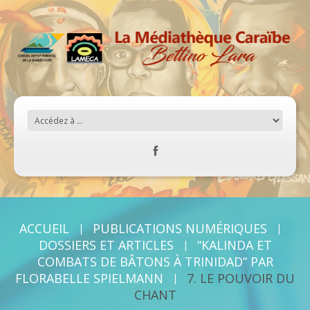
ACCUEIL
PUBLICATIONS NUMÉRIQUES
DOSSIERS ET ARTICLES
“KALINDA ET
COMBATS DE BÂTONS À TRINIDAD” PAR
FLORABELLE SPIELMANN
7. LE POUVOIR DU
CHANT