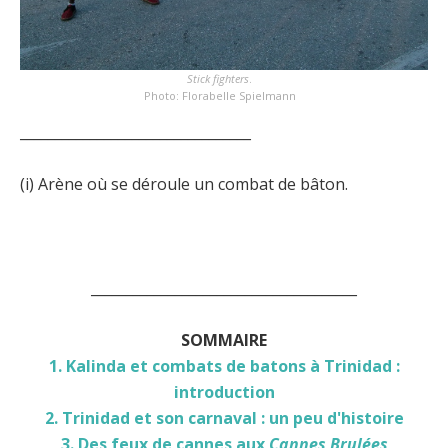
Stick fighters
.
Photo: Florabelle Spielmann
_________________________________
(i) Arène où se déroule un combat de bâton.
______________________________________
SOMMAIRE
1. Kalinda et combats de batons à Trinidad :
introduction
2. Trinidad et son carnaval : un peu d'histoire
3. Des feux de cannes aux
Cannes Brulées