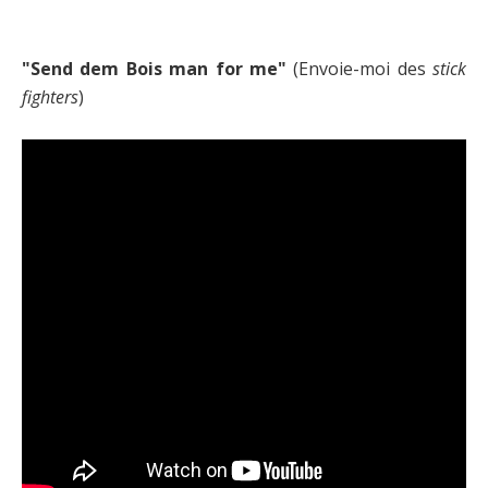
"Send dem Bois man for me"
(Envoie-moi des
stick
fighters
)