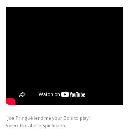
"Joe Pringué lend me your Bois to play".
Vidéo: Florabelle Spielmann