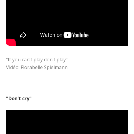
"If you can’t play don’t play".
Vidéo: Florabelle Spielmann
"Don’t cry"