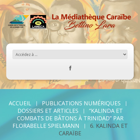
ACCUEIL
PUBLICATIONS NUMÉRIQUES
DOSSIERS ET ARTICLES
“KALINDA ET
COMBATS DE BÂTONS À TRINIDAD” PAR
FLORABELLE SPIELMANN
6. KALINDA ET
CARAÏBE