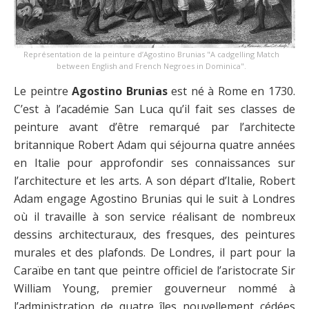
Représentation de la peinture d’Agostino Brunias "A cadgelling Match
between English and French Negroes in Dominica".
Le peintre
Agostino Brunias
est né à Rome en 1730.
C’est à l’académie San Luca qu’il fait ses classes de
peinture avant d’être remarqué par l’architecte
britannique Robert Adam qui séjourna quatre années
en Italie pour approfondir ses connaissances sur
l’architecture et les arts. A son départ d’Italie, Robert
Adam engage Agostino Brunias qui le suit à Londres
où il travaille à son service réalisant de nombreux
dessins architecturaux, des fresques, des peintures
murales et des plafonds. De Londres, il part pour la
Caraïbe en tant que peintre officiel de l’aristocrate Sir
William Young, premier gouverneur nommé à
l’administration de quatre îles nouvellement cédées