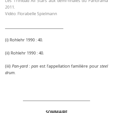
Les Trinidad All Stars aux demi-finales du Panorama
2011.
Vidéo: Florabelle Spielmann
_________________________________
(i) Rohlehr 1990 : 40.
(ii) Rohlehr 1990 : 40.
(iii)
Pan-yard
:
pan
est l’appellation familière pour
steel
drum
.
______________________________________
SOMMAIRE