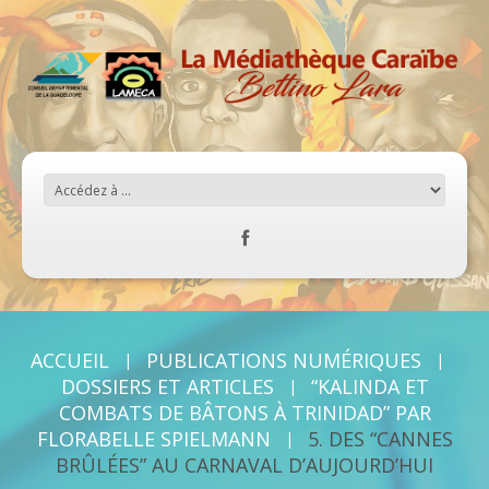
ACCUEIL
PUBLICATIONS NUMÉRIQUES
DOSSIERS ET ARTICLES
“KALINDA ET
COMBATS DE BÂTONS À TRINIDAD” PAR
FLORABELLE SPIELMANN
5. DES “CANNES
BRÛLÉES” AU CARNAVAL D’AUJOURD’HUI