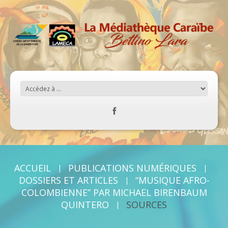
ACCUEIL
PUBLICATIONS NUMÉRIQUES
DOSSIERS ET ARTICLES
“MUSIQUE AFRO-
COLOMBIENNE” PAR MICHAEL BIRENBAUM
QUINTERO
SOURCES