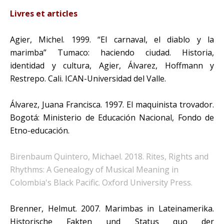
Livres et articles
Agier, Michel. 1999. “El carnaval, el diablo y la
marimba” Tumaco: haciendo ciudad. Historia,
identidad y cultura, Agier, Álvarez, Hoffmann y
Restrepo. Cali. ICAN-Universidad del Valle.
Álvarez, Juana Francisca. 1997. El maquinista trovador.
Bogotá: Ministerio de Educación Nacional, Fondo de
Etno-educación.
Birenbaum Quintero, Michael. 2018. Rites, Rights and
Rhythms: A Genealogy of Musical Meaning in
Colombia's Black Pacific. Oxford University Press.
Brenner, Helmut. 2007. Marimbas in Lateinamerika.
Historische Fakten und Status quo der