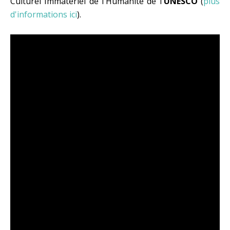
Culturel Immatériel de l'Humanité de l'
UNESCO
(
plus
d'informations ici
).