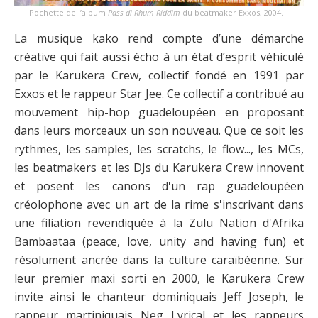
Pochette de l’album
Pass di Rhum Riddim
du beatmaker Exxos, 2004.
La musique kako rend compte d’une démarche
créative qui fait aussi écho à un état d’esprit véhiculé
par le Karukera Crew, collectif fondé en 1991 par
Exxos et le rappeur Star Jee. Ce collectif a contribué au
mouvement hip-hop guadeloupéen en proposant
dans leurs morceaux un son nouveau. Que ce soit les
rythmes, les samples, les scratchs, le flow..., les MCs,
les beatmakers et les DJs du Karukera Crew innovent
et posent les canons d'un rap guadeloupéen
créolophone avec un art de la rime s'inscrivant dans
une filiation revendiquée à la Zulu Nation d'Afrika
Bambaataa (peace, love, unity and having fun) et
résolument ancrée dans la culture caraïbéenne. Sur
leur premier maxi sorti en 2000, le Karukera Crew
invite ainsi le chanteur dominiquais Jeff Joseph, le
rappeur martiniquais Neg Lyrical et les rappeurs