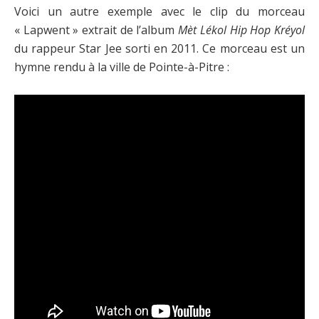
Voici un autre exemple avec le clip du morceau
« Lapwent » extrait de l’album
Mèt Lékol Hip Hop Kréyol
du rappeur Star Jee sorti en 2011. Ce morceau est un
hymne rendu à la ville de Pointe-à-Pitre :