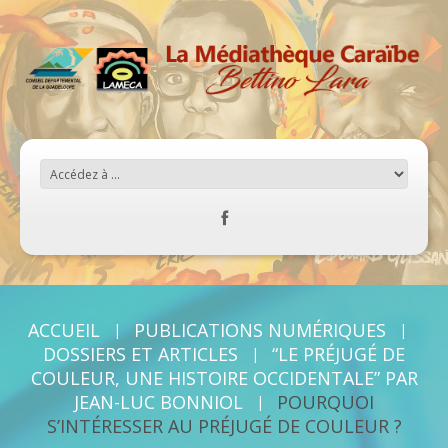
ACCUEIL
PUBLICATIONS NUMÉRIQUES
DOSSIERS ET ARTICLES
“LE PRÉJUGÉ DE
COULEUR, UNE HISTOIRE OCCIDENTALE” PAR
JEAN-LUC BONNIOL
POURQUOI
S’INTÉRESSER AU PRÉJUGÉ DE COULEUR ?