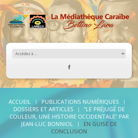
ACCUEIL
PUBLICATIONS NUMÉRIQUES
DOSSIERS ET ARTICLES
“LE PRÉJUGÉ DE
COULEUR, UNE HISTOIRE OCCIDENTALE” PAR
JEAN-LUC BONNIOL
EN GUISE DE
CONCLUSION