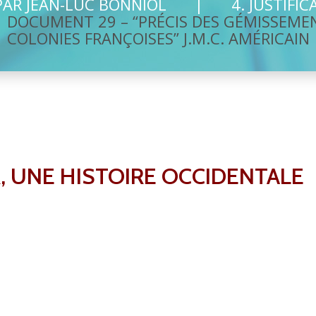
PAR JEAN-LUC BONNIOL
4. JUSTIFI
DOCUMENT 29 – “PRÉCIS DES GÉMISSEME
COLONIES FRANÇOISES” J.M.C. AMÉRICAIN
, UNE HISTOIRE OCCIDENTALE