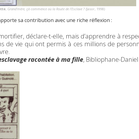
tte
,
Grand’mère, çà commence où la Route de l’Esclave ? (
Jasor, 1998)
orte sa contribution avec une riche réflexion :
mortifier, déclare-t-elle, mais d’apprendre à respe
ns de vie qui ont permis à ces millions de person
vre.
esclavage racontée à ma fille
, Bibliophane-Daniel