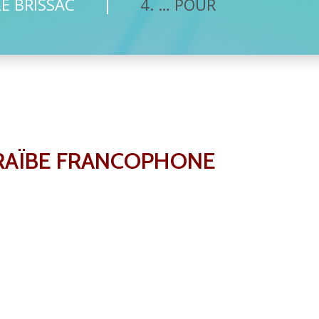
E BRISSAC
4. … POUR
ARAÏBE FRANCOPHONE