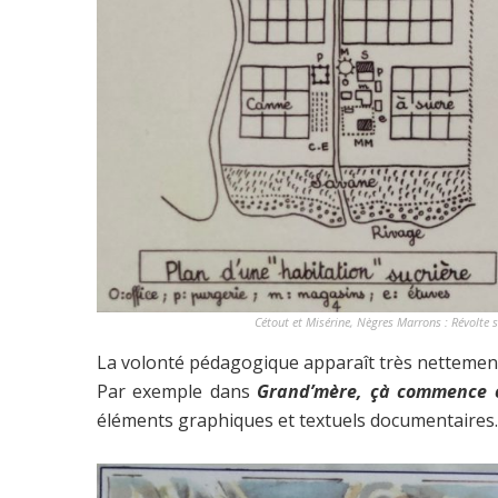
Cétout et Misérine, Nègres Marrons : Révolte s
La volonté pédagogique apparaît très nettement 
Par exemple dans
Grand’mère, çà commence où
éléments graphiques et textuels documentaires.