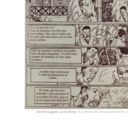
André Lagier
,
Jack Exily
,
Le sommeil des dieux
(Lafontaine, 1