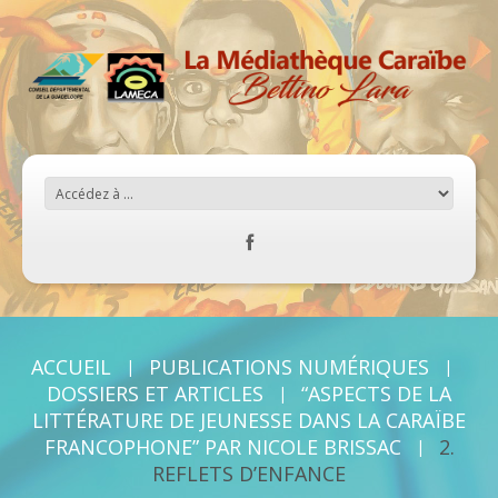
ACCUEIL
PUBLICATIONS NUMÉRIQUES
DOSSIERS ET ARTICLES
“ASPECTS DE LA
LITTÉRATURE DE JEUNESSE DANS LA CARAÏBE
FRANCOPHONE” PAR NICOLE BRISSAC
2.
REFLETS D’ENFANCE