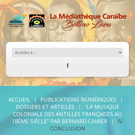
ACCUEIL
PUBLICATIONS NUMÉRIQUES
DOSSIERS ET ARTICLES
“LA MUSIQUE
COLONIALE DES ANTILLES FRANÇAISES AU
18ÈME SIÈCLE” PAR BERNARD CAMIER
IV.
CONCLUSION