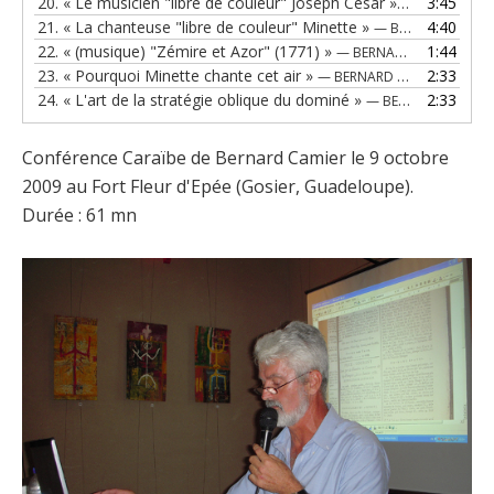
20.
« Le musicien "libre de couleur" Joseph César »
3:45
— BERNARD C
21.
« La chanteuse "libre de couleur" Minette »
4:40
— BERNARD CAMIER
22.
« (musique) "Zémire et Azor" (1771) »
1:44
— BERNARD CAMIER
23.
« Pourquoi Minette chante cet air »
2:33
— BERNARD CAMIER
24.
« L'art de la stratégie oblique du dominé »
2:33
— BERNARD CAMIER
Conférence Caraïbe de Bernard Camier le 9 octobre
2009 au Fort Fleur d'Epée (Gosier, Guadeloupe).
Durée : 61 mn