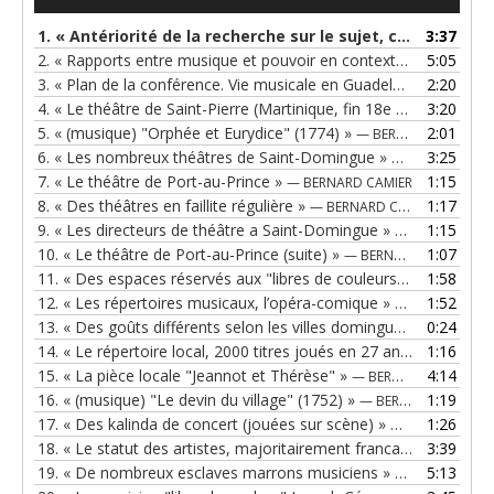
audio
1.
« Antériorité de la recherche sur le sujet, cadre général de la recherche »
3:37
2.
« Rapports entre musique et pouvoir en contexte colonial esclavagiste »
5:05
3.
« Plan de la conférence. Vie musicale en Guadeloupe au 18e siècle »
2:20
4.
« Le théâtre de Saint-Pierre (Martinique, fin 18e - 1902) »
3:20
— B
5.
« (musique) "Orphée et Eurydice" (1774) »
2:01
— BERNARD CAMIER
6.
« Les nombreux théâtres de Saint-Domingue »
3:25
— BERNARD CAM
7.
« Le théâtre de Port-au-Prince »
1:15
— BERNARD CAMIER
8.
« Des théâtres en faillite régulière »
1:17
— BERNARD CAMIER
9.
« Les directeurs de théâtre a Saint-Domingue »
1:15
— BERNARD CA
10.
« Le théâtre de Port-au-Prince (suite) »
1:07
— BERNARD CAMIER
11.
« Des espaces réservés aux "libres de couleurs" »
1:58
— BERNARD
12.
« Les répertoires musicaux, l’opéra-comique »
1:52
— BERNARD CA
13.
« Des goûts différents selon les villes dominguoises »
0:24
— BER
14.
« Le répertoire local, 2000 titres joués en 27 ans (1200 représentations) »
1:16
15.
« La pièce locale "Jeannot et Thérèse" »
4:14
— BERNARD CAMIER
16.
« (musique) "Le devin du village" (1752) »
1:19
— BERNARD CAMIER
17.
« Des kalinda de concert (jouées sur scène) »
1:26
— BERNARD CAM
18.
« Le statut des artistes, majoritairement francais »
3:39
— BERNAR
19.
« De nombreux esclaves marrons musiciens »
5:13
— BERNARD CA