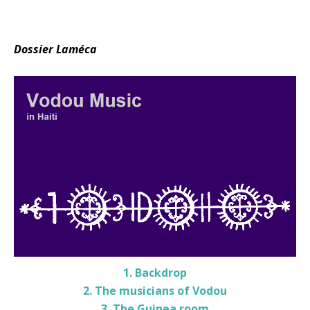
Dossier Laméca
1. Backdrop
2. The musicians of Vodou
3. The Guinea room