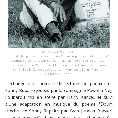
Sonny Rupaire en 1988.
Photo du 1er panneau de l'exposition "Sonny Rupaire / Christian Geber"
(poèmes de Sonny Rupaire en surimpression de photos de Christian
Geber) réalisée en 1988 par la Bibliothèque Départementale du Conseil
Général de la Guadeloupe pour son hommage à Sonny Rupaire.
© Christian Geber
L'échange était précédé de lectures de poèmes de
Sonny Rupaire jouées par la compagnie Pawòl a Nèg
Soubarou mis en scène par Harry Kancel, et suivi
d'une adaptation en musique du poème "Doum
chèché" de Sonny Rupaire par Yvan Juraver (clavier)
accompagné de Gustave Labéca (congas, charleston).