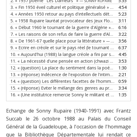
2.
« 1957 poème "Les Dameurs" »
5:35
— SONNY RUPAIRE
3.
« Fin 1950 éveil culturel et politique généralisé »
4:54
— SONNY RUPA
4.
« Années 1950 retour au pays d'intellectuels déterminants (McLorin, Leborgne...) »
5:23
5.
« 1958 Rupaire lauréat provocateur des Jeux Floraux »
3:11
— SONN
6.
« Début 1960 le tournant de la guerre d'Algérie »
6:16
— SONNY RUP
7.
« Les raisons de son refus de faire la guerre d’Algérie. Yvon Leborgne. Front Antillo-Guyanais »
3:22
8.
« De 1961-67 quelle place pour la littérature »
3:56
— SONNY RUPAIRE
9.
« Ecrire en créole et sur le pays réel (le tournant de mai 1967) »
6:37
10.
« Aujourd'hui (1988) la langue créole a fini par s'imposer »
4:45
—
11.
« La nécessité d'une pensée en action (chwazi ou mwazi) »
3:53
12.
« (question) La place du sentiment dans la poésie de Rupaire »
1:30
13.
« (réponse) Indécence de l'exposition de l'intime »
2:21
— SONNY R
14.
« (question) Les différentes facettes de l'homme chez le poète »
0:59
15.
« (réponse) Eviter le mélange des genres au profit des priorités »
3:34
16.
« (Une institutrice remercie Sonny le militant et poète) »
1:35
— S
Echange de Sonny Rupaire (1940-1991) avec Frantz
Succab le 26 octobre 1988
au Palais du Conseil
Général de la Guadeloupe
, à l'occasion de l'hommage
que la Bibliothèque Départementale lui rendait ce