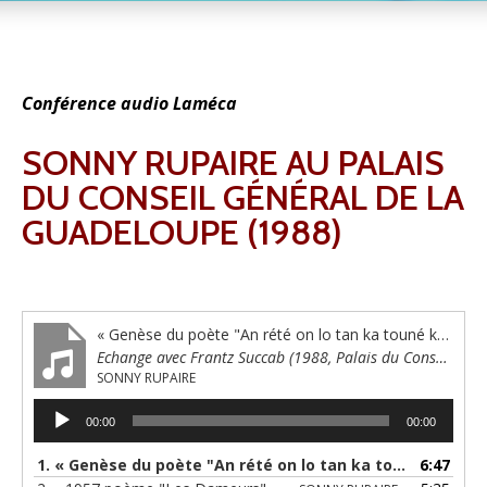
Conférence audio Laméca
SONNY RUPAIRE AU PALAIS
DU CONSEIL GÉNÉRAL DE LA
GUADELOUPE (1988)
« Genèse du poète "An rété on lo tan ka touné kon tobi adan onlo razyé a mo" »
Echange avec Frantz Succab (1988, Palais du Conseil Général de la Guadeloupe)
SONNY RUPAIRE
Lecteur
00:00
00:00
audio
1.
« Genèse du poète "An rété on lo tan ka touné kon tobi adan onlo razyé a mo" »
6:47