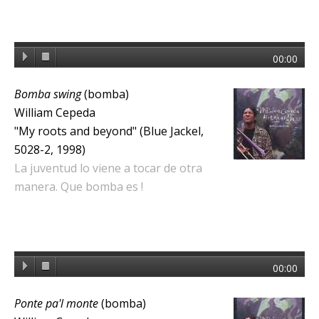
00:00
Bomba swing
(bomba)
William Cepeda
"My roots and beyond" (Blue Jackel,
5028-2, 1998)
La juventud lo viene a tocar de otra
manera. Que bomba es !
00:00
Ponte pa'l monte
(bomba)