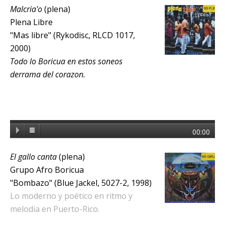
Malcria'o
(plena)
Plena Libre
"Mas libre" (Rykodisc, RLCD 1017,
2000)
Todo lo Boricua en estos soneos
derrama del corazon.
00:00
El gallo canta
(plena)
Grupo Afro Boricua
"Bombazo" (Blue Jackel, 5027-2, 1998)
Lo moderno y poético en ritmo y
melodia en Puerto-Rico.