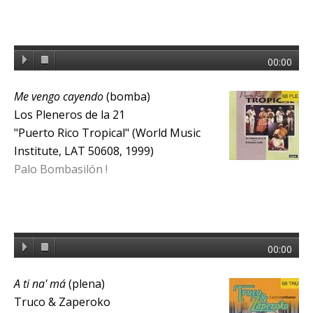
00:00
Me vengo cayendo
(bomba)
Los Pleneros de la 21
"Puerto Rico Tropical" (World Music
Institute, LAT 50608, 1999)
Palo Bombasilón !
00:00
A ti na' má
(plena)
Truco & Zaperoko