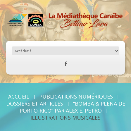
ACCUEIL
PUBLICATIONS NUMÉRIQUES
DOSSIERS ET ARTICLES
“BOMBA & PLENA DE
PORTO-RICO” PAR ALEX E. PETRO
ILLUSTRATIONS MUSICALES