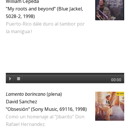
William Cepeda
"My roots and beyond" (Blue Jackel,
5028-2, 1998)
Puerto-Rico dále duro al tambor por
la manigua !
00:00
Lamento borincano
(plena)
David Sanchez
"Obsesión" (Sony Music, 69116, 1998)
Como un homenaje al "Jibarito" Don
Rafael Hernandez.