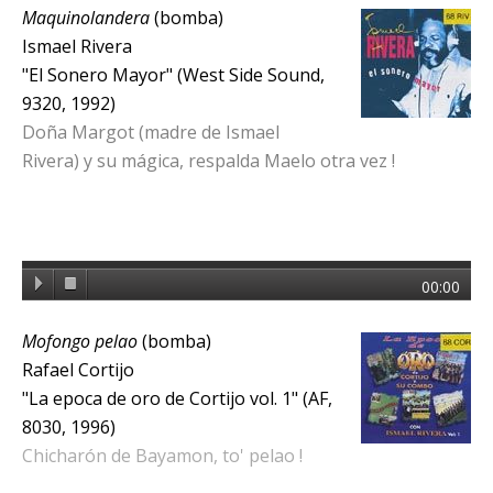
Maquinolandera
(bomba)
Ismael Rivera
"El Sonero Mayor" (West Side Sound,
9320, 1992)
Doña Margot (madre de Ismael
Rivera) y su mágica, respalda Maelo otra vez !
00:00
Mofongo pelao
(bomba)
Rafael Cortijo
"La epoca de oro de Cortijo vol. 1" (AF,
8030, 1996)
Chicharón de Bayamon, to' pelao !