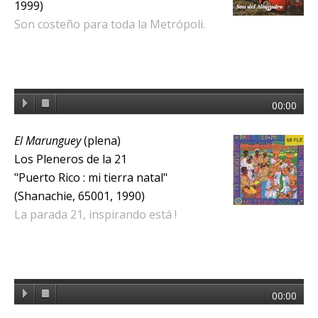
1999)
Son costeño para toda la Metrópoli.
00:00
El Marunguey
(plena)
Los Pleneros de la 21
"Puerto Rico : mi tierra natal"
(Shanachie, 65001, 1990)
La parada 21, inspirando está !
00:00