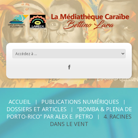
ACCUEIL
PUBLICATIONS NUMÉRIQUES
DOSSIERS ET ARTICLES
“BOMBA & PLENA DE
PORTO-RICO” PAR ALEX E. PETRO
4. RACINES
DANS LE VENT