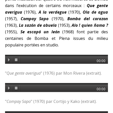
dans l’exécution de certains morceaux :
Que gente
averigua
(1976),
A la verdegue
(1970),
Ola de agua
(1957),
Compay Sapo
(1970),
Bomba del corazon
(1963),
La sazón de abuela
(1953),
Alo ! quien ñama ?
(1955),
Se escapó un león
(1968) font partie des
centaines de Bomba et Plena issues du milieu
populaire portées en studio.
00:00
"
Que gente averigua
" (1976) par Mon Rivera (extrait).
00:00
"
Compay Sapo
" (1970) par Cortijo y Kako (extrait).