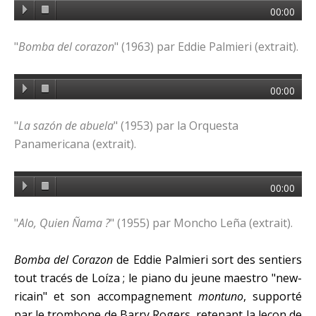
00:00
"
Bomba del corazon
" (1963) par Eddie Palmieri (extrait).
00:00
"
La sazón de abuela
" (1953) par la Orquesta
Panamericana (extrait).
00:00
"
Alo, Quien Ñama ?
" (1955) par Moncho Leña (extrait).
Bomba del Corazon
de Eddie Palmieri sort des sentiers
tout tracés de Loíza ; le piano du jeune maestro "new-
ricain" et son accompagnement
montuno
, supporté
par le trombone de Barry Rogers, retenant la leçon de