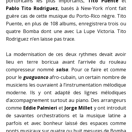
portoricains les plus importants,
Tito Puente
et
Pablo Tito Rodriguez
, basés à New-York n’ont fait
guère cas de cette musique du Porto-Rico nègre. Tito
Puente, en plus de 108 albums, enregistrera trois ou
quatre Bomba dont une avec La Lupe Victoria. Tito
Rodriguez n’en laisse pas trace.
La modernisation de ces deux rythmes devait avoir
lieu en terre boricua avant l’arrivée du rouleau
compresseur nommé
salsa
. Pour ce faire et comme
pour le
guaguanco
afro-cubain, un certain nombre de
musiciens les ouvraient à l’instrumentation mélodique
moderne. Ils y ont adapté des lignes mélodiques
d’accompagnement surtout au piano. Des arrangeurs
comme
Eddie Palmieri
et
Jorge Millet
y ont introduit
de savantes orchestrations et la musique latine a
parfois et avec bonheur laissé des espaces comme
ponts musicaux sur quatre ou huit mesures de Bomba