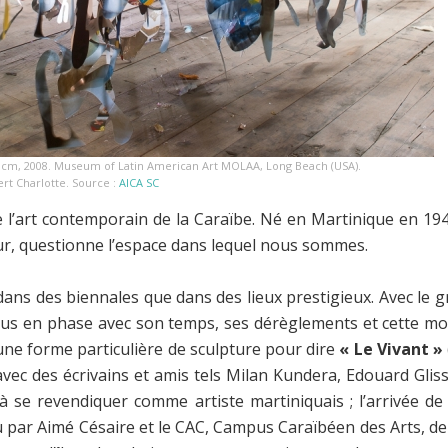
? x ? cm, 2008. Museum of Latin American Art MOLAA, Long Beach (USA).
ert Charlotte. Source :
AICA SC
 l’art contemporain de la Caraïbe. Né en Martinique en 1945
eur, questionne l’espace dans lequel nous sommes.
dans des biennales que dans des lieux prestigieux. Avec le
lus en phase avec son temps, ses dérèglements et cette mond
une forme particulière de sculpture pour dire
« Le Vivant »
avec des écrivains et amis tels Milan Kundera, Edouard Glis
 à se revendiquer comme artiste martiniquais ; l’arrivée de 
ulu par Aimé Césaire et le CAC, Campus Caraïbéen des Arts, de