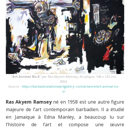
"
Art Animal No.X
" par Ras Akyem Ramsey, Acrylique, 168 x 123 cm,
2004.
Source :
https://barbadosnationalartgallery.com/artwork/art-animal-no-
x/
Ras Akyem Ramsey
né en 1958 est une autre figure
majeure de l’art contemporain barbadien. Il a étudié
en Jamaïque à Edna Manley, a beaucoup lu sur
l’histoire de l’art et compose une œuvre