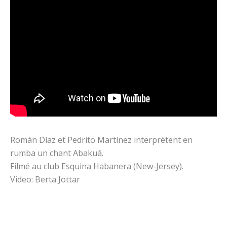
Román Díaz et Pedrito Martínez interprètent en
rumba un chant Abakuá.
Filmé au club Esquina Habanera (New-Jersey).
Video: Berta Jottar