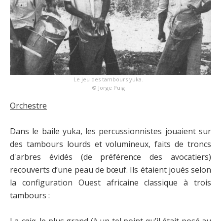
Le jeu des tambours yuka.
© Jorge Puig
Orchestre
Dans le baile yuka, les percussionnistes jouaient sur
des tambours lourds et volumineux, faits de troncs
d'arbres évidés (de préférence des avocatiers)
recouverts d’une peau de bœuf. Ils étaient joués selon
la configuration Ouest africaine classique à trois
tambours :
La
caja
, le plus grand (à un tel point qu’il était posé au