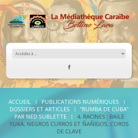
ACCUEIL
PUBLICATIONS NUMÉRIQUES
DOSSIERS ET ARTICLES
“RUMBA DE CUBA”
PAR NED SUBLETTE
4. RACINES : BAILE
YUKA, NEGROS CURROS ET ÑAÑIGOS, COROS
DE CLAVE