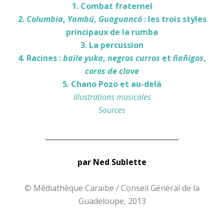
1. Combat fraternel
2.
Columbia
,
Yambú
,
Guaguancó
: les trois styles
principaux de la rumba
3. La percussion
4. Racines :
baile yuka
,
negros curros
et
ñañigos
,
coros de clave
5. Chano Pozo et au-delà
Illustrations musicales
Sources
______________________________________
par Ned Sublette
© Médiathèque Caraïbe / Conseil Général de la
Guadeloupe, 2013