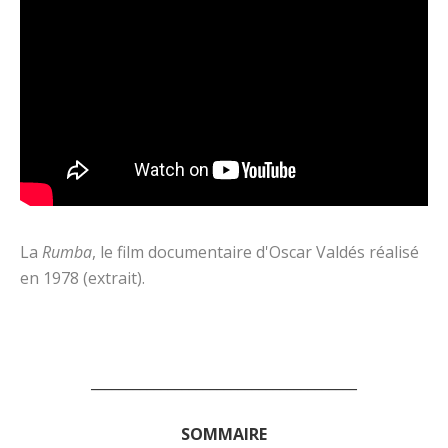
La
Rumba
, le film documentaire d'Oscar Valdés réalisé
en 1978 (extrait).
______________________________________
SOMMAIRE