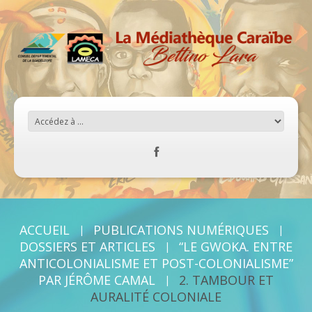
ACCUEIL
PUBLICATIONS NUMÉRIQUES
DOSSIERS ET ARTICLES
“LE GWOKA. ENTRE
ANTICOLONIALISME ET POST-COLONIALISME”
PAR JÉRÔME CAMAL
2. TAMBOUR ET
AURALITÉ COLONIALE