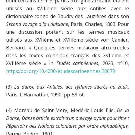
dont certains termes parlés d’origine africaine étaient
utilisés au XVIIIème siècle aux Antilles avec le
dictionnaire congo de Baudry des Lauzières dans son
Second voyage à la Louisiane
, Paris, Charles, 1803. Pour
une discussion portant sur les termes musicaux
utilisés aux XVIIème et XVIIIème siècle voir Camier,
Bernard, « Quelques termes musicaux afro-créoles
dans les textes coloniaux français des XVIIème et
XVIIIème siècle » in
Etudes caribéennes
, 2023, n°10,
https:/doi.org/10.4000/etudescaribeennes.28079
(3)
La danse aux Antilles, des rythmes sacrés au zouk
,
Paris, L’Harmattan, 1990, pp. 59-60.
(4) Moreau de Saint-Mery, Médéric Louis Elie,
De la
Danse, Danse article extrait d’un ouvrage ayant pour titre :
Répertoire des Notions coloniales par ordre alphabétique,
Parme, Bodoni, 1801.