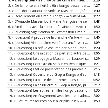
1.
« Description des photos de Christian Geber (Grap a Kongo, 1990) »
2:29
2.
« De la honte a la fierté d'être kongo-descendante »
4:27
— MARIE-
3.
« Anecdotes autour de Violette Massembo (mère de MF) »
1:40
— 
4.
« Déroulement du Grap a Kongo »
1:27
— MARIE-FRANCE MASSEMBO
5.
« D'Anatole Massembo à Marie-Françoise, le sens de l'héritage »
1:48
6.
« Similitudes avec la source africaine »
1:50
— MARIE-FRANCE MASSEMBO
7.
« (question) Signification de l'expression Grap a Kongo »
1:07
— MA
8.
« (question) A propos de la branche d'arbre »
1:46
— MARIE-FRANCE MASSEMBO
9.
« (question) Vin de palme versé aux ancêtres »
1:09
— MARIE-FRANC
10.
« (question) La relève assurée par Marie-France Massembo, le sens du devoir »
1:24
11.
« (question) Une initiation de part et d'autre de l'Atlantique »
1:06
12.
« (question) Le voyage à Massembo-Loubaki (République du Congo) »
1:29
13.
« (question) Contexte du séjour en République du Congo »
1:21
—
14.
« (question) Etat de préservation des paroles des chants »
2:15
—
15.
« (question) Ouverture du Grap a Kongo à d'autres personnes »
1:18
16.
« (question) La place des hommes dans ce rituel aux ancêtres »
0:52
17.
« (question) La spiritualité du Grap a Kongo, proximité avec la religion catholique »
3:12
18.
« (question) Les autres familles kongo-descendantes de Guadeloupe (Port-Louis...) »
1:35
19.
« (question) Aménagement avec les rites catholiques »
2:02
— MA
20.
« Clôture, ressources pour aller plus loin »
1:59
— MARIE-FRANCE MASSEMBO