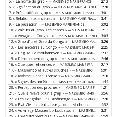
5.
« La honte du grap »
2:13
— MASSEMBO MARIE-FRANCE
6.
« Signification du grap »
2:28
— MASSEMBO MARIE-FRANCE
7.
« Préparatifs du grap »
3:01
— MASSEMBO MARIE-FRANCE
8.
« Relation aux ancêtres »
3:41
— MASSEMBO MARIE-FRANCE
9.
« La passation »
3:02
— MASSEMBO MARIE-FRANCE
10.
« Valeurs du grap. Les chants »
2:12
— MASSEMBO MARIE-FRANCE
11.
« Voyage au Congo 1 »
3:03
— MASSEMBO MARIE-FRANCE
12.
« Grap d'ici et Grap du Congo »
3:26
— MASSEMBO MARIE-FRANCE
13.
« Les ancêtres au Congo »
2:25
— MASSEMBO MARIE-FRANCE
14.
« L'église. Le moukannyan »
1:32
— MASSEMBO MARIE-FRANCE
15.
« Déroulement du grap »
2:46
— MASSEMBO MARIE-FRANCE
16.
« Quelques réticences »
2:17
— MASSEMBO MARIE-FRANCE
17.
« Massembo et autres souches »
5:01
— MASSEMBO MARIE-FRANCE
18.
« Rythme. Danse. Transe »
2:10
— MASSEMBO MARIE-FRANCE
19.
« Signes des ancêtres »
1:44
— MASSEMBO MARIE-FRANCE
20.
« Perception des proches »
1:21
— MASSEMBO MARIE-FRANCE
21.
« Quelle relève pour le grap »
3:56
— MASSEMBO MARIE-FRANCE
22.
« Les Congolais. Les Bushinenge »
2:20
— MASSEMBO MARIE-FRANCE
23.
« Etat-Civil. Le réalisateur Jacques Mathou »
4:32
— MASSEMBO MARIE-FRANCE
24.
« Au village Massembo Loubatou »
3:31
— MASSEMBO MARIE-FRANCE
25.
« Enregistrement du CD »
1:59
— MASSEMBO MARIE-FRANCE