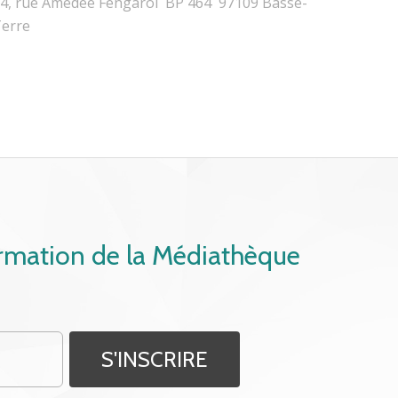
4, rue Amédée Fengarol BP 464 97109 Basse-
erre
ormation de la Médiathèque