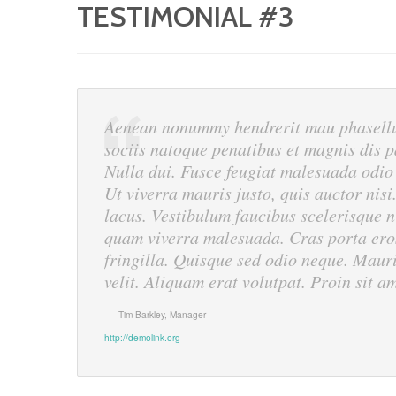
TESTIMONIAL #3
Aenean nonummy hendrerit mau phasellu 
sociis natoque penatibus et magnis dis p
Nulla dui. Fusce feugiat malesuada odio
Ut viverra mauris justo, quis auctor nisi
lacus. Vestibulum faucibus scelerisque ni
quam viverra malesuada. Cras porta eros
fringilla. Quisque sed odio neque. Mauris
velit. Aliquam erat volutpat. Proin sit a
Tim Barkley
,
Manager
http://demolink.org