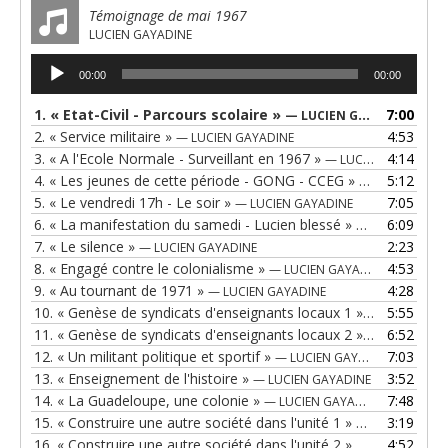
Témoignage de mai 1967
LUCIEN GAYADINE
Lecteur
00:00
00:00
audio
1.
« Etat-Civil - Parcours scolaire »
7:00
— LUCIEN GAYADINE
2.
« Service militaire »
4:53
— LUCIEN GAYADINE
3.
« A l'Ecole Normale - Surveillant en 1967 »
4:14
— LUCIEN GAYADINE
4.
« Les jeunes de cette période - GONG - CCEG »
5:12
— GAYADINE L
5.
« Le vendredi 17h - Le soir »
7:05
— LUCIEN GAYADINE
6.
« La manifestation du samedi - Lucien blessé »
6:09
— LUCIEN GAYA
7.
« Le silence »
2:23
— LUCIEN GAYADINE
8.
« Engagé contre le colonialisme »
4:53
— LUCIEN GAYADINE
9.
« Au tournant de 1971 »
4:28
— LUCIEN GAYADINE
10.
« Genèse de syndicats d'enseignants locaux 1 »
5:55
— LUCIEN GA
11.
« Genèse de syndicats d'enseignants locaux 2 »
6:52
— LUCIEN GA
12.
« Un militant politique et sportif »
7:03
— LUCIEN GAYADINE
13.
« Enseignement de l'histoire »
3:52
— LUCIEN GAYADINE
14.
« La Guadeloupe, une colonie »
7:48
— LUCIEN GAYADINE
15.
« Construire une autre société dans l'unité 1 »
3:19
— LUCIEN GAYA
16.
« Construire une autre société dans l'unité 2 »
4:52
— LUCIEN GAYA