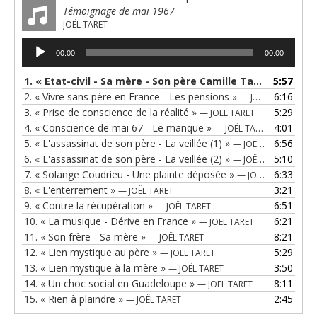
Témoignage de mai 1967
JOËL TARET
Lecteur
00:00
00:00
audio
1.
« Etat-civil - Sa mère - Son père Camille Taret »
5:57
— JOËL 
2.
« Vivre sans père en France - Les pensions »
6:16
— JOËL TARET
3.
« Prise de conscience de la réalité »
5:29
— JOËL TARET
4.
« Conscience de mai 67 - Le manque »
4:01
— JOËL TARET
5.
« L'assassinat de son père - La veillée (1) »
6:56
— JOËL TARET
6.
« L'assassinat de son père - La veillée (2) »
5:10
— JOËL TARET
7.
« Solange Coudrieu - Une plainte déposée »
6:33
— JOËL TARET
8.
« L'enterrement »
3:21
— JOËL TARET
9.
« Contre la récupération »
6:51
— JOËL TARET
10.
« La musique - Dérive en France »
6:21
— JOËL TARET
11.
« Son frère - Sa mère »
8:21
— JOËL TARET
12.
« Lien mystique au père »
5:29
— JOËL TARET
13.
« Lien mystique à la mère »
3:50
— JOËL TARET
14.
« Un choc social en Guadeloupe »
8:11
— JOËL TARET
15.
« Rien à plaindre »
2:45
— JOËL TARET