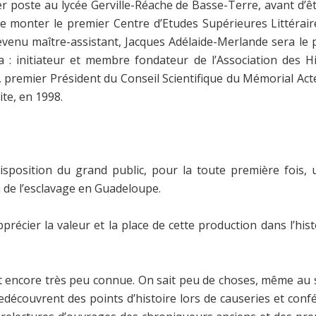
 poste au lycée Gerville-Réache de Basse-Terre, avant d’êtr
é de monter le premier Centre d’Etudes Supérieures Littérai
venu maître-assistant, Jacques Adélaide-Merlande sera le pr
 : initiateur et membre fondateur de l’Association des Hi
 premier Président du Conseil Scientifique du Mémorial Acte
ite, en 1998.
sposition du grand public, pour la toute première fois, u
on de l’esclavage en Guadeloupe.
précier la valeur et la place de cette production dans l’hi
st encore très peu connue. On sait peu de choses, même au s
redécouvrent des points d’histoire lors de causeries et confé