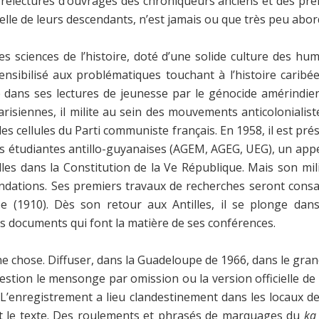
 relectures d’ouvrages des chroniqueurs anciens et des prem
t celle de leurs descendants, n’est jamais ou que très peu abor
s sciences de l’histoire, doté d’une solide culture des huma
sibilisé aux problématiques touchant à l’histoire caribéenn
dans ses lectures de jeunesse par le génocide amérindien 
arisiennes, il milite au sein des mouvements anticolonialis
es cellules du Parti communiste français. En 1958, il est pré
ns étudiantes antillo-guyanaises (AGEM, AGEG, UEG), un app
les dans la Constitution de la Ve République. Mais son mili
es fondations. Ses premiers travaux de recherches seront co
(1910). Dès son retour aux Antilles, il se plonge dans
s documents qui font la matière de ses conférences.
ne chose. Diffuser, dans la Guadeloupe de 1966, dans le gran
stion le mensonge par omission ou la version officielle de l
. L’enregistrement a lieu clandestinement dans les locaux 
dit le texte. Des roulements et phrasés de marquages du
ka