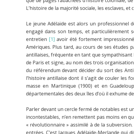
que de pages rabâchées d’histoire coloniale, de
L’histoire de la majorité sociale, les esclaves, e
Le jeune Adélaïde est alors un professionnel de
engagé dans son temps, et particulièrement sen
entretien
[1]
avoir été fortement impressionné 
Amériques. Plus tard, au cours de ses études p
antillaises, fréquente en tant que sympathisant l
de Paris et signe, au nom des trois organisatio
du référendum devant décider du sort des Antil
l’histoire antillaise dont il s’agit de couler l
masse en Martinique (1900) et en Guadeloupe 
départementales des deux îles d’où il exhume de
Parler devant un cercle fermé de notables est u
incontestables, n’en remettent pas moins en que
« révolutionnaire » assimilé à de la subversion
entrées. C’est Jacques Adélaïde-Merlande qui 