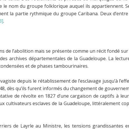
 le nom du groupe folklorique auquel ils appartiennent. Sel
ent la partie rythmique du groupe Caribana. Deux d’entre 
3]
.
ons de l’abolition mais se présente comme un récit fondé sur
s archives départementales de la Guadeloupe. La lecture
 condensées et de phases tambourinaires.
agiste depuis le rétablissement de l’esclavage jusqu’à l’ef
848, dès qu’ils furent informés du changement de gouverneme
ntative de révolte en 1827 d’une cargaison de captifs à le
 cultivateurs esclaves de la Guadeloupe, littéralement cop
urriers de Layrle au Ministre, les tensions grandissantes e