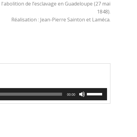
l'abolition de l’esclavage en Guadeloupe (27 mai
1848).
Réalisation : Jean-Pierre Sainton et Laméca.
Utilisez
00:00
les
flèches
haut/bas
pour
augmenter
ou
diminuer