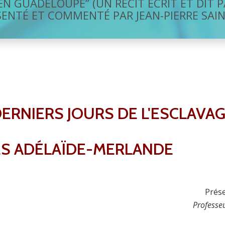
EN GUADELOUPE” (UN RÉCIT ÉCRIT ET DIT
SENTÉ ET COMMENTÉ PAR JEAN-PIERRE SAI
 DERNIERS JOURS DE L'ESCLAVA
UES ADÉLAÏDE-MERLANDE
Prése
Professeu