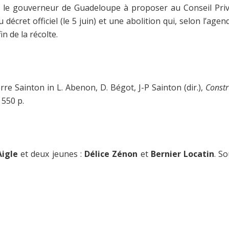
le gouverneur de Guadeloupe à proposer au Conseil Privé 
du décret officiel (le 5 juin) et une abolition qui, selon l’ag
n de la récolte.
rre Sainton in L. Abenon, D. Bégot, J-P Sainton (dir.),
Constr
 550 p.
Aigle
et deux jeunes :
Délice Zénon
et
Bernier Locatin
. S