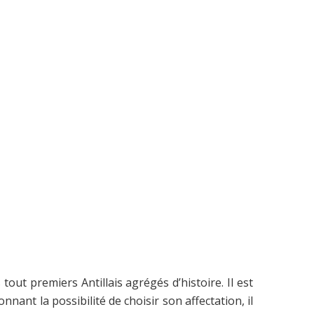
le
volume.
ut premiers Antillais agrégés d’histoire. Il est
nnant la possibilité de choisir son affectation, il