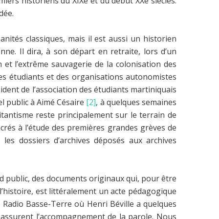
iers historiens du XIXe et du début XXe siècles.
dée.
nités classiques, mais il est aussi un historien
e. Il dira, à son départ en retraite, lors d’un
et l’extrême sauvagerie de la colonisation des
tes étudiants et des organisations autonomistes
sident de l’association des étudiants martiniquais
el public à Aimé Césaire
[2]
, à quelques semaines
tantisme reste principalement sur le terrain de
nsacrés à l’étude des premières grandes grèves de
 les dossiers d’archives déposés aux archives
d public, des documents originaux qui, pour être
’histoire, est littéralement un acte pédagogique
de Radio Basse-Terre où Henri Béville a quelques
assurent l’accompagnement de la parole. Nous