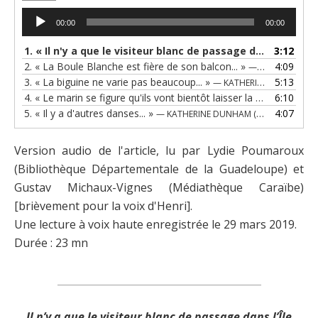
Lecteur
00:00
00:00
audio
1.
« Il n'y a que le visiteur blanc de passage dans l’île... »
3:12
2.
« La Boule Blanche est fière de son balcon... »
4:09
— KATHERINE DUNHAM (LUE PAR LYDIE POUMAROUX)
3.
« La biguine ne varie pas beaucoup... »
5:13
— KATHERINE DUNHAM (LUE PAR LYDIE POUMAROUX)
4.
« Le marin se figure qu'ils vont bientôt laisser la piste... »
6:10
— KA
5.
« Il y a d'autres danses... »
4:07
— KATHERINE DUNHAM (LUE PAR LYDIE POUMAROUX)
Version audio de l'article, lu par Lydie Poumaroux
(Bibliothèque Départementale de la Guadeloupe) et
Gustav Michaux-Vignes (Médiathèque Caraïbe)
[brièvement pour la voix d'Henri].
Une lecture à voix haute enregistrée le 29 mars 2019.
Durée : 23 mn
_________________________________________
Il n’y a que le visiteur blanc de passage dans l’Île