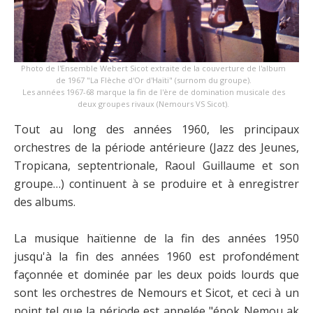
Photo de l'Ensemble Webert Sicot extraite de la couverture de l'album
de 1967 "La Flèche d'Or d'Haïti" (surnom du groupe).
Les années 1967-68 marque la fin de l'ère de domination musicale des
deux groupes rivaux (Nemours VS Sicot).
Tout au long des années 1960, les principaux
orchestres de la période antérieure (Jazz des Jeunes,
Tropicana, septentrionale, Raoul Guillaume et son
groupe…) continuent à se produire et à enregistrer
des albums.
La musique haïtienne de la fin des années 1950
jusqu'à la fin des années 1960 est profondément
façonnée et dominée par les deux poids lourds que
sont les orchestres de Nemours et Sicot, et ceci à un
point tel que la période est appelée "épok Nemou ak