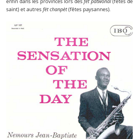
enfin dans les provinces lors des
fèt patwonal
(fêtes de
saint) et autres
fèt chanpèt
(fêtes paysannes).