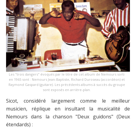
Les "trois dangers" évoqués par le titre de cet album de Nemours sorti
en 1965 sont : Nemours Jean-Baptiste, Richard Duroseau (accordéon) et
Raymond Gaspard (guitare). Les précédents albums à succès du groupe
sont exposés en arrière-plan.
Sicot, considéré largement comme le meilleur
musicien, réplique en insultant la musicalité de
Nemours dans la chanson "Deux guidons" (Deux
étendards) :