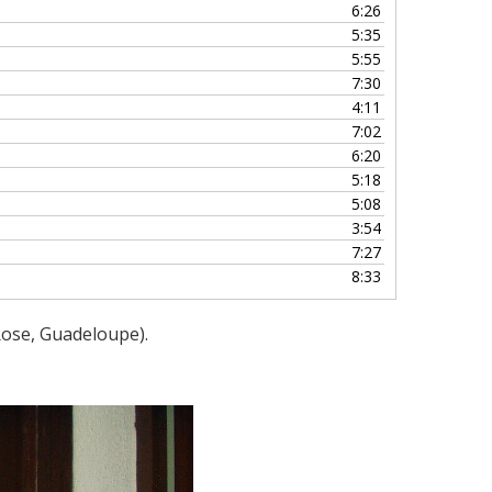
6:26
ou
5:35
diminuer
5:55
le
7:30
volume.
4:11
7:02
6:20
5:18
5:08
3:54
7:27
8:33
Rose, Guadeloupe).