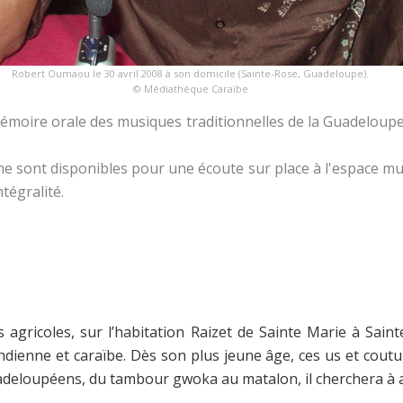
Robert Oumaou le 30 avril 2008 à son domicile (Sainte-Rose, Guadeloupe).
© Médiathèque Caraïbe
émoire orale des musiques traditionnelles de la Guadeloupe
me sont disponibles pour une écoute sur place à l'espace m
ntégralité.
s agricoles, sur l’habitation Raizet de Sainte Marie à Sai
, indienne et caraïbe. Dès son plus jeune âge, ces us et cout
guadeloupéens, du tambour gwoka au matalon, il cherchera à 