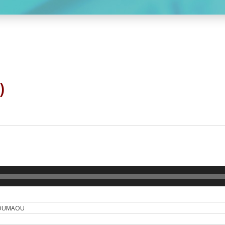
)
 OUMAOU