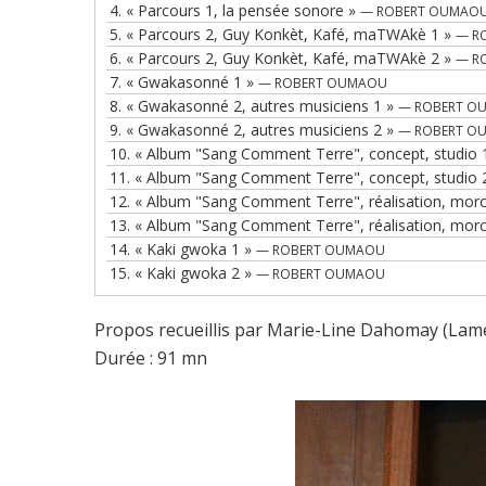
4.
« Parcours 1, la pensée sonore »
— ROBERT OUMAO
5.
« Parcours 2, Guy Konkèt, Kafé, maTWAkè 1 »
— R
6.
« Parcours 2, Guy Konkèt, Kafé, maTWAkè 2 »
— R
7.
« Gwakasonné 1 »
— ROBERT OUMAOU
8.
« Gwakasonné 2, autres musiciens 1 »
— ROBERT O
9.
« Gwakasonné 2, autres musiciens 2 »
— ROBERT O
10.
« Album "Sang Comment Terre", concept, studio 
11.
« Album "Sang Comment Terre", concept, studio 
12.
« Album "Sang Comment Terre", réalisation, mor
13.
« Album "Sang Comment Terre", réalisation, mor
14.
« Kaki gwoka 1 »
— ROBERT OUMAOU
15.
« Kaki gwoka 2 »
— ROBERT OUMAOU
Propos recueillis par Marie-Line Dahomay (Lamé
Durée : 91 mn