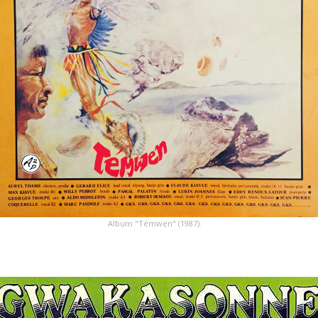
Album "Témwen" (1987).