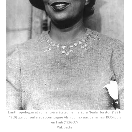
L'anthropologue et romancière étatsunienne Zora Neale Hurston (1891-
1960) qui conseille et accompagne Alan Lomax aux Bahamas (1935) puis
en Haïti (1936-37).
Wikipedia