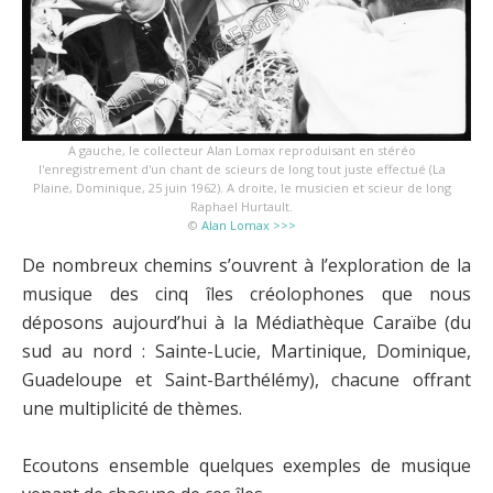
A gauche, le collecteur Alan Lomax reproduisant en stéréo
l'enregistrement d'un chant de scieurs de long tout juste effectué (La
Plaine, Dominique, 25 juin 1962). A droite, le musicien et scieur de long
Raphael Hurtault.
©
Alan Lomax >>>
De nombreux chemins s’ouvrent à l’exploration de la
musique des cinq îles créolophones que nous
déposons aujourd’hui à la Médiathèque Caraïbe (du
sud au nord : Sainte-Lucie, Martinique, Dominique,
Guadeloupe et Saint-Barthélémy), chacune offrant
une multiplicité de thèmes.
Ecoutons ensemble quelques exemples de musique