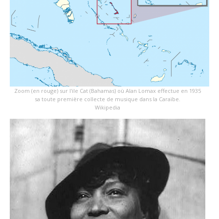
Zoom (en rouge) sur l'ile Cat (Bahamas) où Alan Lomax effectue en 1935
sa toute première collecte de musique dans la Caraïbe.
Wikipedia