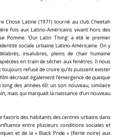
tre Chose Latine (1971) tourné au club Cheetah
re fois aux Latino-Américains vivant hors des
osse Pomme. ‘Our Latin Thing’ a été le premier
identité sociale urbaine Latino-Américaine. On y
délabrés, insalubres, pleins de chair humaine
piécées en train de sécher aux fenêtres. Il nous
 toujours refusé de croire qu’ils puissent exister
 film décrivait également l’émergence de quelque
u long des années 60: un son nouveau, similaire
n, mais qui marquait la naissance d’un nouveau
le favoris des habitants des centres urbains dans
onfluence entre plusieurs conditions sociales et
ques et de la « Black Pride » (fierté noire) aux