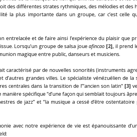
roit des différentes strates rythmiques, des mélodies et des
alité la plus importante dans un groupe, car c’est celle q
n entrelacée et de faire ainsi l’expérience du plaisir que 
issue. Lorsqu’un groupe de salsa joue
afincao
[2],
il prend 
mmunion magique entre public, danseurs et musiciens.
ait caractérisé par de nouvelles sonorités (instruments agre
 d’autres grandes villes. Le spécialiste vénézuélien de la 
es centrales dans la transition de l’"ancien son latin"
[3]
ve
 manière spécifique “d’une façon qui semblait toujours âpr
stres de jazz” et “la musique a cessé d’être ostentatoire 
rmonie avec notre expérience de vie est épanouissante d’
ld: