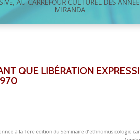
SIVE, AU CARREFOUR CULTUREL DES ANNÉES
MIRANDA
ANT QUE LIBÉRATION EXPRESS
1970
onnée à la 1ère édition du Séminaire d'ethnomusicologie car
Laméca