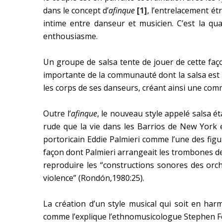
dans le concept d’
afinque
[1]
, l’entrelacement ét
intime entre danseur et musicien. C’est la qu
enthousiasme.
Un groupe de salsa tente de jouer de cette faço
importante de la communauté dont la salsa est 
les corps de ses danseurs, créant ainsi une co
Outre l’
afinque
, le nouveau style appelé salsa ét
rude que la vie dans les Barrios de New York et
portoricain Eddie Palmieri comme l’une des figur
façon dont Palmieri arrangeait les trombones de
reproduire les “constructions sonores des orche
violence” (Rondón,1980:25).
La création d’un style musical qui soit en ha
comme l’explique l’ethnomusicologue Stephen Fe