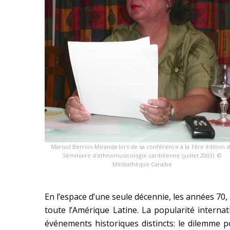
Marisol Berríos-Miranda lors de sa conférence à la 1ère édition 
Séminaire d'ethnomusicologie caribéenne (juillet 2003). ©
Médiathèque Caraïbe
En l’espace d’une seule décennie, les années 70,
toute l’Amérique Latine. La popularité internat
événements historiques distincts: le dilemme po