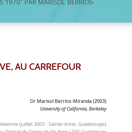
 1970” PAR MARISOL BERRÍOS-
IVE, AU CARREFOUR
Dr Marisol Berríos-Miranda (2003)
University of California, Berkeley
ibéenne (juillet 2003 - Sainte-Anne, Guadeloupe)
 / Festival de Gwoka de Ste Anne / DAC Guadeloupe