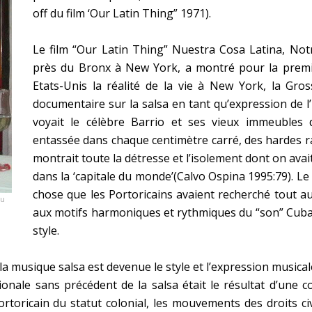
off du film ‘Our Latin Thing” 1971).
Le film “Our Latin Thing” Nuestra Cosa Latina, No
près du Bronx à New York, a montré pour la premiè
Etats-Unis la réalité de la vie à New York, la Gr
documentaire sur la salsa en tant qu’expression de l’
voyait le célèbre Barrio et ses vieux immeubles 
entassée dans chaque centimètre carré, des hardes ra
montrait toute la détresse et l’isolement dont on avait
dans la ‘capitale du monde’(Calvo Ospina 1995:79). Le
chose que les Portoricains avaient recherché tout a
du
aux motifs harmoniques et rythmiques du “son” Cubai
style.
 la musique salsa est devenue le style et l’expression musica
ionale sans précédent de la salsa était le résultat d’une c
rtoricain du statut colonial, les mouvements des droits civi