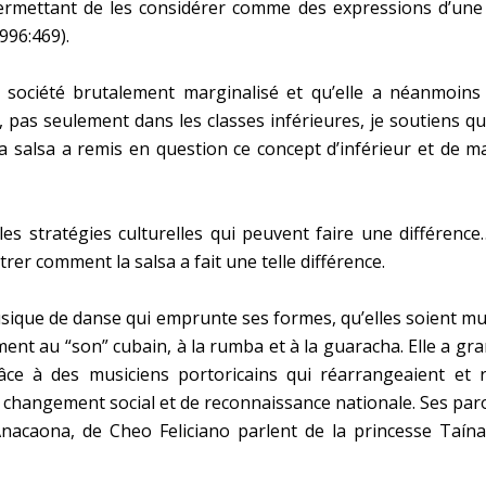
permettant de les considérer comme des expressions d’une vi
996:469).
a société brutalement marginalisé et qu’elle a néanmoi
 pas seulement dans les classes inférieures, je soutiens qu
a salsa a remis en question ce concept d’inférieur et de 
es stratégies culturelles qui peuvent faire une différence
rer comment la salsa a fait une telle différence.
usique de danse qui emprunte ses formes, qu’elles soient mu
ent au “son” cubain, à la rumba et à la guaracha. Elle a gr
ce à des musiciens portoricains qui réarrangeaient et 
changement social et de reconnaissance nationale. Ses parol
nacaona, de Cheo Feliciano parlent de la princesse Taína 