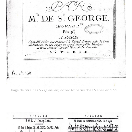
Page de titre des Six
Quartuors, oeuvre 1er
parus chez Sieber en 1773.