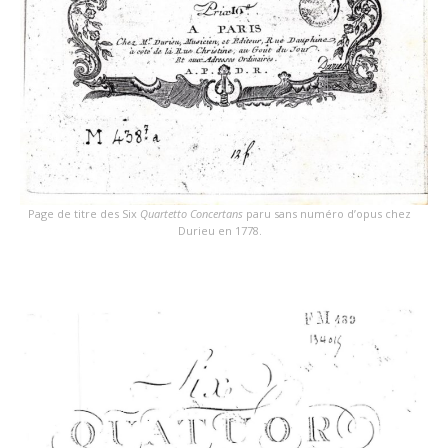
Page de titre des Six
Quartetto Concertans
paru sans numéro d’opus chez
Durieu en 1778.