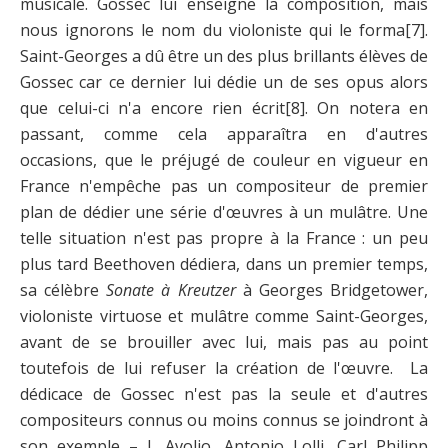
musicale. Gossec lui enseigne la composition, mais
nous ignorons le nom du violoniste qui le forma
[7]
.
Saint-Georges a dû être un des plus brillants élèves de
Gossec car ce dernier lui dédie un de ses opus alors
que celui-ci n'a encore rien écrit
[8]
. On notera en
passant, comme cela apparaîtra en d'autres
occasions, que le préjugé de couleur en vigueur en
France n'empêche pas un compositeur de premier
plan de dédier une série d'œuvres à un mulâtre. Une
telle situation n'est pas propre à la France : un peu
plus tard Beethoven dédiera, dans un premier temps,
sa célèbre
Sonate à Kreutzer
à Georges Bridgetower,
violoniste virtuose et mulâtre comme Saint-Georges,
avant de se brouiller avec lui, mais pas au point
toutefois de lui refuser la création de l'œuvre. La
dédicace de Gossec n'est pas la seule et d'autres
compositeurs connus ou moins connus se joindront à
son exemple­ – J. Avolio, Antonio Lolli, Carl Philipp