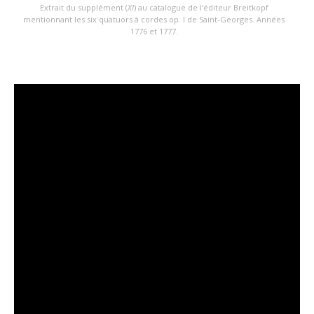
Extrait du supplément (
XI
) au catalogue de l’éditeur Breitkopf
mentionnant les six quatuors à cordes op. I de Saint-Georges. Années
1776 et 1777.