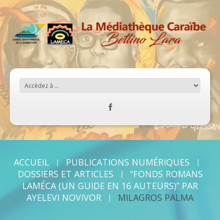
ACCUEIL
PUBLICATIONS NUMÉRIQUES
DOSSIERS ET ARTICLES
“FONDS ROMANS
LAMÉCA (UN GUIDE EN 16 AUTEURS)” PAR
AYELEVI NOVIVOR
MILAGROS PALMA