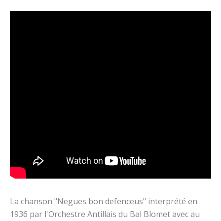
La chanson "Negues bon defenceus" interprété en
1936 par l'Orchestre Antillais du Bal Blomet avec au