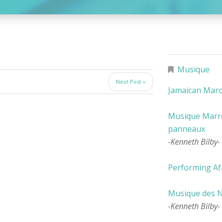
Musique
Next Post »
Jamaican Mar
Musique Marro
panneaux
-Kenneth Bilby-
Performing Afr
Musique des N
-Kenneth Bilby-